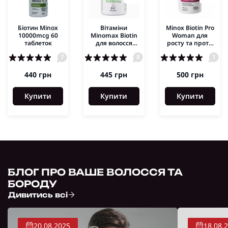
Біотин Minox
Вітаміни
Minox Biotin Pro
10000mcg 60
Minomax Biotin
Woman для
таблеток
для волосся
росту та проти
100кап.
випадіння
7
8
1
волосся 100таб.
440 грн
445 грн
500 грн
Купити
Купити
Купити
БЛОГ ПРО ВАШЕ ВОЛОССЯ ТА
БОРОДУ
Дивитись всі
20.08.2025
18.08.