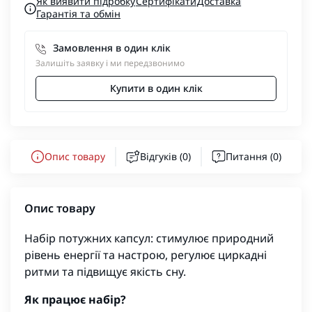
Як виявити підробку
Сертифікати
Доставка
Гарантія та обмін
Замовлення в один клік
Залишіть заявку і ми передзвонимо
Купити в один клік
Опис товару
Відгуків (0)
Питання
(0)
Опис товару
Набір потужних капсул: стимулює природний
рівень енергії та настрою, регулює циркадні
ритми та підвищує якість сну.
Як працює набір?