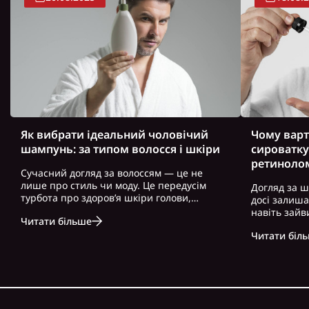
Як вибрати ідеальний чоловічий
Чому варт
шампунь: за типом волосся і шкіри
сироватку
ретиноло
Сучасний догляд за волоссям — це не
лише про стиль чи моду. Це передусім
Догляд за ш
турбота про здоров’я шкіри голови,
досі залиш
волосся і загальний вигляд. Особливо це
навіть зайв
Читати більше
актуально для чоловіків, які часто
можна почут
нехтують регулярним і правильно
Читати біл
косметику. 
підібраним доглядом. Вибір правильного
доглянута ш
ш..
зовнішність,