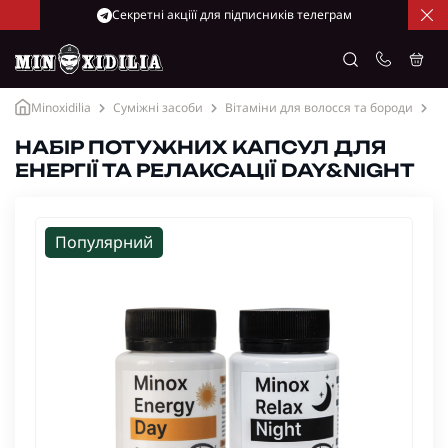
Cекретні акціїї для підписників телеграм
Minoxidilia
Суміжні засоби
Вітаміни для волосся та бороди
На
НАБІР ПОТУЖНИХ КАПСУЛ ДЛЯ
ЕНЕРГІЇ ТА РЕЛАКСАЦІЇ DAY&NIGHT
Популярний