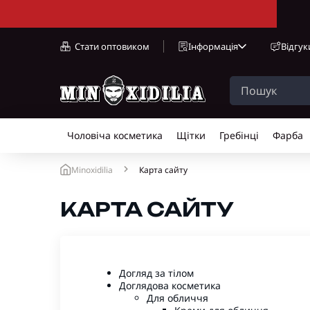
Стати оптовиком
Інформація
Відгук
Чоловіча косметика
Щітки
Гребінці
Фарба
Minoxidilia
Карта сайту
КАРТА САЙТУ
Догляд за тілом
Доглядова косметика
Для обличчя