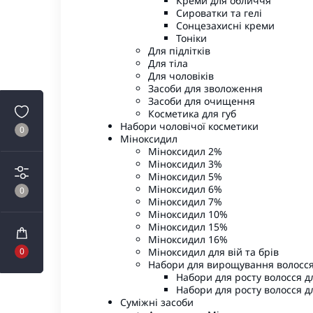
Креми для обличчя
Сироватки та гелі
Сонцезахисні креми
Тоніки
Для підлітків
Для тіла
Для чоловіків
Засоби для зволоження
Засоби для очищення
Косметика для губ
Набори чоловічої косметики
0
Міноксидил
Міноксидил 2%
Міноксидил 3%
Міноксидил 5%
Міноксидил 6%
0
Міноксидил 7%
Міноксидил 10%
Міноксидил 15%
Міноксидил 16%
0
Міноксидил для вій та брів
Набори для вирощування волосся
Набори для росту волосся д
Набори для росту волосся д
Суміжні засоби