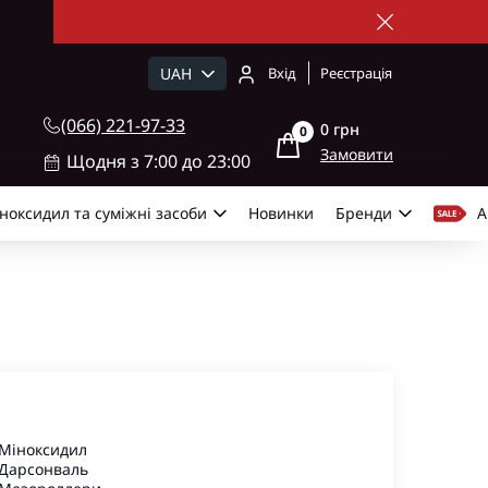
UAH
Вхід
Реєстрація
(066) 221-97-33
0 грн
0
Замовити
Щодня з 7:00 до 23:00
ноксидил та суміжні засоби
Новинки
Бренди
А
Міноксидил
 Дарсонваль