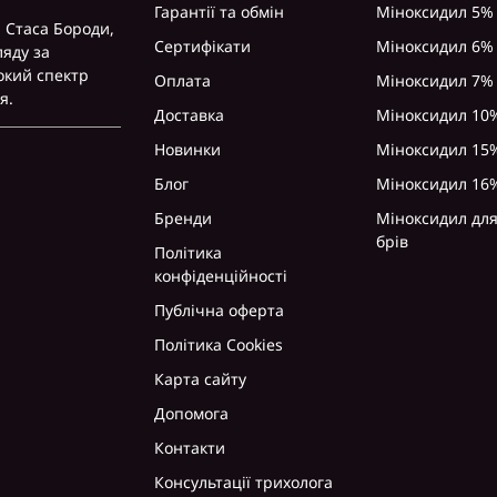
Гарантії та обмін
Міноксидил 5%
 Стаса Бороди,
Сертифікати
Міноксидил 6%
ляду за
окий спектр
Оплата
Міноксидил 7%
я.
Доставка
Міноксидил 10
Новинки
Міноксидил 15
Блог
Міноксидил 16
Бренди
Міноксидил для
брів
Політика
конфіденційності
Публічна оферта
Політика Cookies
Карта сайту
Допомога
Контакти
Консультації трихолога