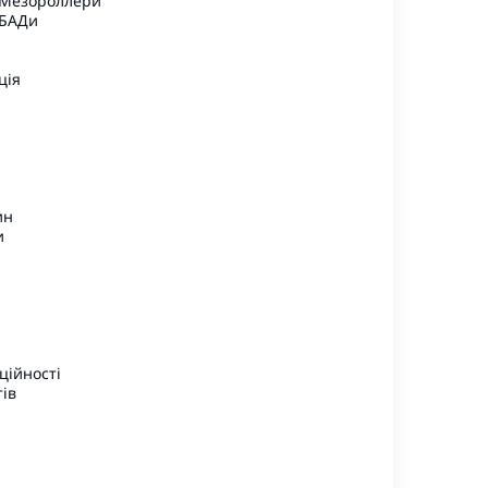
 Мезороллери
 БАДи
ція
ин
и
а
ційності
тів