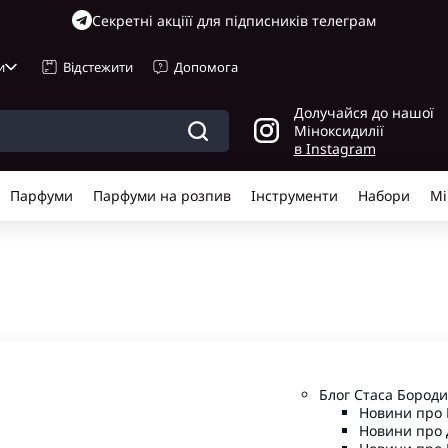
Cекретні акціїї для підписників телеграм
и
Відстежити
Допомога
Долучайся до нашої
Міноксидилії
в Instagram
Парфуми
Парфуми на розпив
Інструменти
Набори
Мі
Блог Стаса Бороди
Новини про 
Новини про