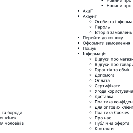
Новини про
Новини про
Акції
Акаунт
Особиста інформа
Пароль
Історія замовлень
Перейти до кошику
Оформити замовлення
Пошук
Інформація
Відгуки про магаз
Відгуки про товар
Гарантія та обмін
Допомога
Оплата
Сертифікати
Угода користувач
Доставка
Політика конфіден
Для оптових клієн
 та бороди
Політика Cookies
ля жінок
Про нас
ля чоловіків
Публічна оферта
Контакти