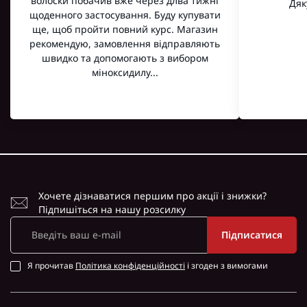
волоски побачив вже через длва тижні
Дяк
щоденного застосування. Буду купувати
ще, щоб пройти повний курс. Магазин
рекомендую, замовлення відправляють
швидко та допомогають з вибором
міноксидилу...
Читати більше
Читати бі
Хочете дізнаватися першим про акції і знижки?
Підпишіться на нашу розсилку
Підписатися
Я прочитав
Політика конфіденційності
і згоден з вимогами