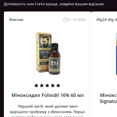
Допоможіть нам стати краще, завдяки вашим відгукам
Максим
21.10.2025
dfg24 dfg d
Міноксидил Folixidil 16% 60 мл
Мінокс
Signatu
Перший засіб, який допоміг мені
вирішити проблему з облисінням. Перші