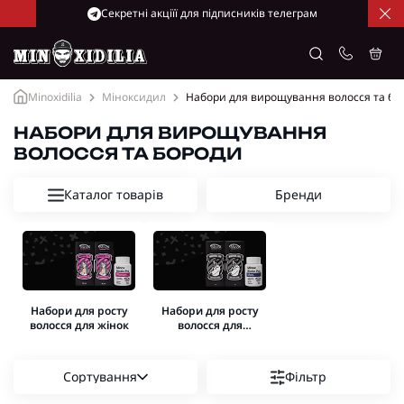
Cекретні акціїї для підписників телеграм
Minoxidilia
Міноксидил
Набори для вирощування волосся та бо
НАБОРИ ДЛЯ ВИРОЩУВАННЯ
ВОЛОССЯ ТА БОРОДИ
Каталог товарів
Бренди
Набори для росту
Набори для росту
волосся для жінок
волосся для
чоловіків
Сортування
Фільтр