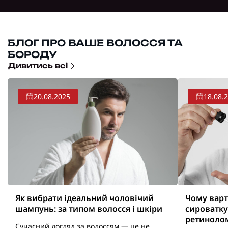
БЛОГ ПРО ВАШЕ ВОЛОССЯ ТА
БОРОДУ
Дивитись всі
20.08.2025
18.08.
Як вибрати ідеальний чоловічий
Чому варт
шампунь: за типом волосся і шкіри
сироватку
ретиноло
Сучасний догляд за волоссям — це не