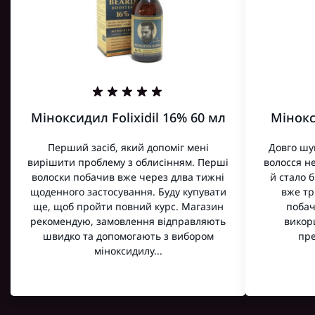
Міноксидил Folixidil 16% 60 мл
Мінокс
Перший засіб, який допоміг мені
Довго шу
вирішити проблему з облисінням. Перші
волосся не
волоски побачив вже через длва тижні
й стало 
щоденного застосування. Буду купувати
вже тр
ще, щоб пройти повний курс. Магазин
побач
рекомендую, замовлення відправляють
викор
швидко та допомогають з вибором
пре
міноксидилу...
Читати більше
Читати бі