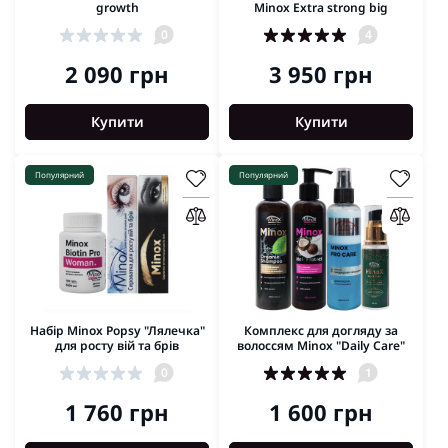
growth
Minox Extra strong big
0
4
2 090 грн
3 950 грн
Купити
Купити
Популярний
Популярний
Набір Minox Popsy "Лялечка"
Комплекс для догляду за
для росту вій та брів
волоссям Minox "Daily Care"
0
1
1 760 грн
1 600 грн