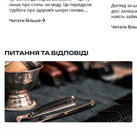
лише про стиль чи моду. Це передусім
Догляд за ш
турбота про здоров’я шкіри голови,
досі залиш
волосся і загальний вигляд. Особливо це
навіть зайв
Читати більше
актуально для чоловіків, які часто
можна почут
нехтують регулярним і правильно
Читати біл
косметику. 
підібраним доглядом. Вибір правильного
доглянута ш
ш..
зовнішність,
ПИТАННЯ ТА ВІДПОВІДІ