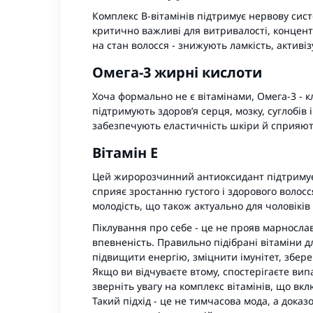
Комплекс B-вітамінів підтримує нервову сист
критично важливі для витривалості, концент
на стан волосся - знижують ламкість, активі
Омега-3 жирні кислоти
Хоча формально не є вітамінами, Омега-3 - 
підтримують здоров’я серця, мозку, суглобів 
забезпечують еластичність шкіри й сприяют
Вітамін Е
Цей жиророзчинний антиоксидант підтримує 
сприяє зростанню густого і здорового волосся
молодість, що також актуально для чоловіків 
Піклування про себе - це не прояв марнославс
впевненість. Правильно підібрані вітаміни 
підвищити енергію, зміцнити імунітет, зберег
Якщо ви відчуваєте втому, спостерігаєте вип
зверніть увагу на комплекс вітамінів, що вклю
Такий підхід - це не тимчасова мода, а дока