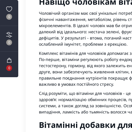
Навіщо чоловікам віт
Чоловічий організм має свої унікальні потре
0
фізичні навантаження, метаболізм, рівень ст
мікроелементів. В ідеалі чоловік мав би отр
далекий від ідеального: нестача зелені, фрук
дефіцитів. У результаті - втома, поганий наст
0
ослаблений імунітет, проблеми з ерекцією.
Комплекс вітамінів для чоловіків допомагає 
По-перше, вітаміни регулюють роботу ендок
тестостерону, гормону, від якого залежить ен
0
друге, вони забезпечують живлення клітин, 
правильне поєднання нутрієнтів покращує фу
важливо в умовах постійного стресу.
Слід розуміти, що вітаміни для чоловіків - це
здоров’я: нормалізацію обмінних процесів, 
системи, а також догляд за зовнішністю. Ос
випадіння, ламкість або тьмяність волосся 
Вітамінні добавки дл