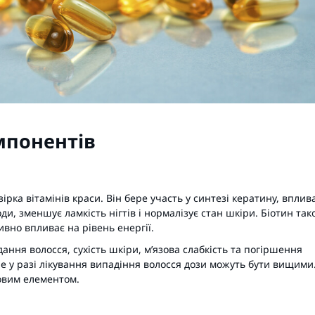
мпонентів
зірка вітамінів краси. Він бере участь у синтезі кератину, вплив
оди, зменшує ламкість нігтів і нормалізує стан шкіри. Біотин так
ивно впливає на рівень енергії.
ання волосся, сухість шкіри, м’язова слабкість та погіршення
ле у разі лікування випадіння волосся дози можуть бути вищими
ковим елементом.