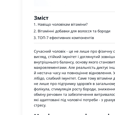
Зміст
Навіщо чоловікам вітаміни?
Вітамінні добавки для волосся та бороди
ТОП-7 ефективних компонентів
Сучасний чоловік - це не лише про фізичну 
вигляд, стійкий імунітет і доглянутий зовніш
внутрішнього балансу, основу якого станов
макроелементами. Але реальність диктує інш
й нестача часу на повноцінне відновлення. У
лібідо, слабкий імунітет. Саме тому вітаміни 
не лише про підтримку здоров’я в загальному
фолікула, стимуляція росту бороди, зниження
обміну речовин та забезпечення витривалост
які адаптовані під чоловічі потреби - з ура
стресу.