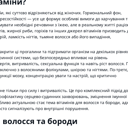
аміни?
би, які суттєво відрізняються від жіночих. Гормональний фон,
ресостійкості — усе це формує особливі вимоги до харчування т
имувати необхідні речовини з їжею, але в реальному житті раціо
тів, жирної риби, горіхів та інших джерел вітамінів призводить 
рій, ламкість нігтів, тьмяне волосся або його випадіння,
закрити ці прогалини та підтримати організм на декількох рівнях
ринної системи, що безпосередньо впливає на рівень
ергія, витривалість, сексуальна функція та навіть ріст волосся. 
включно з волосяними фолікулами, шкірою та нігтями. По-третє
нкції мозку, концентрацію уваги та настрій, що критично
 не тільки про силу і витривалість. Це про комплексний підхід до
профілактику серцево-судинних захворювань, зміцнення імунної
обливо актуальною стає тема
вітамінів для волосся та бороди
, ад
часто сигналізують про внутрішні порушення.
я волосся та бороди