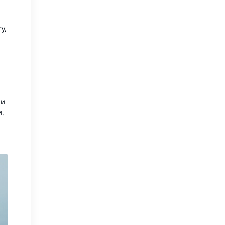
жінок
Набори для росту волосся для
у,
чоловіків
ни
и.