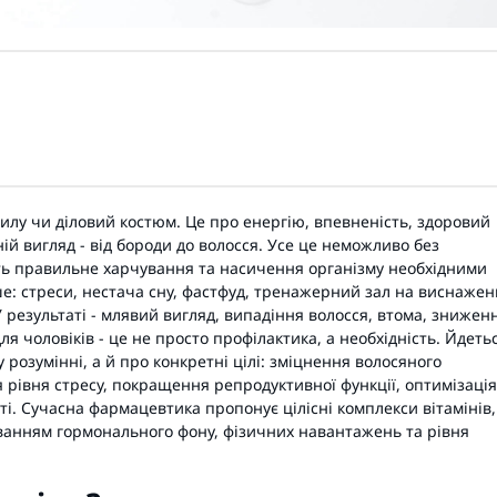
силу чи діловий костюм. Це про енергію, впевненість, здоровий
ній вигляд - від бороди до волосся. Усе це неможливо без
ить правильне харчування та насичення організму необхідними
е: стреси, нестача сну, фастфуд, тренажерний зал на виснаже
 результаті - млявий вигляд, випадіння волосся, втома, знижен
для чоловіків - це не просто профілактика, а необхідність. Йдеть
 розумінні, а й про конкретні цілі: зміцнення волосяного
 рівня стресу, покращення репродуктивної функції, оптимізація
і. Сучасна фармацевтика пропонує цілісні комплекси вітамінів,
хуванням гормонального фону, фізичних навантажень та рівня