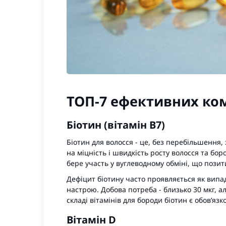
ТОП-7 ефективних ко
Біотин (вітамін B7)
Біотин для волосся - це, без перебільшення, 
на міцність і швидкість росту волосся та бор
бере участь у вуглеводному обміні, що позит
Дефіцит біотину часто проявляється як випад
настрою. Добова потреба - близько 30 мкг, а
складі вітамінів для бороди біотин є обов’яз
Вітамін D