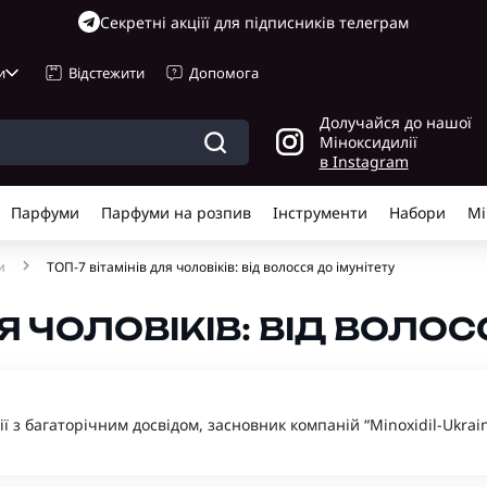
Cекретні акціїї для підписників телеграм
и
Відстежити
Допомога
Долучайся до нашої
Міноксидилії
в Instagram
Парфуми
Парфуми на розпив
Інструменти
Набори
Мі
и
ТОП-7 вітамінів для чоловіків: від волосся до імунітету
ЛЯ ЧОЛОВІКІВ: ВІД ВОЛО
гії з багаторічним досвідом, засновник компаній “Minoxidil-Ukrain