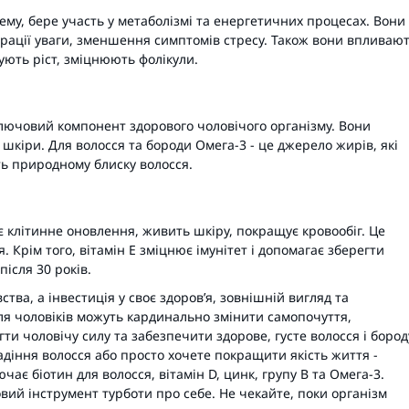
ему, бере участь у метаболізмі та енергетичних процесах. Вони
рації уваги, зменшення симптомів стресу. Також вони впливаю
зують ріст, зміцнюють фолікули.
ключовий компонент здорового чоловічого організму. Вони
і шкіри. Для волосся та бороди Омега-3 - це джерело жирів, які
ь природному блиску волосся.
клітинне оновлення, живить шкіру, покращує кровообіг. Це
. Крім того, вітамін Е зміцнює імунітет і допомагає зберегти
після 30 років.
тва, а інвестиція у своє здоров’я, зовнішній вигляд та
для чоловіків можуть кардинально змінити самопочуття,
ти чоловічу силу та забезпечити здорове, густе волосся і бород
адіння волосся або просто хочете покращити якість життя -
чає біотин для волосся, вітамін D, цинк, групу B та Омега-3.
зовий інструмент турботи про себе. Не чекайте, поки організм