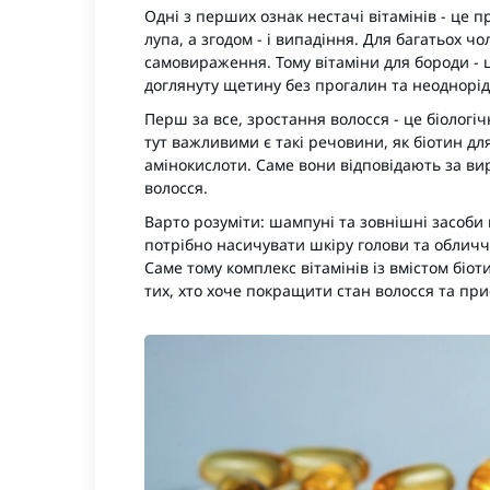
Одні з перших ознак нестачі вітамінів - це п
лупа, а згодом - і випадіння. Для багатьох ч
самовираження. Тому вітаміни для бороди - ц
доглянуту щетину без прогалин та неоднорід
Перш за все, зростання волосся - це біологі
тут важливими є такі речовини, як біотин для 
амінокислоти. Саме вони відповідають за ви
волосся.
Варто розуміти: шампуні та зовнішні засоби 
потрібно насичувати шкіру голови та обличч
Саме тому комплекс вітамінів із вмістом біо
тих, хто хоче покращити стан волосся та при