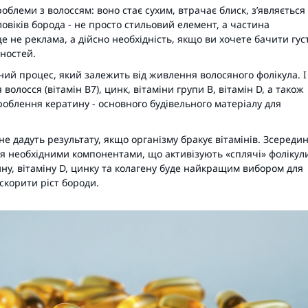
роблеми з волоссям: воно стає сухим, втрачає блиск, з’являється
оловіків борода - не просто стильовий елемент, а частина
е не реклама, а дійсно необхідність, якщо ви хочете бачити густ
ностей.
чний процес, який залежить від живлення волосяного фолікула. І
волосся (вітамін B7), цинк, вітаміни групи B, вітамін D, а також
роблення кератину - основного будівельного матеріалу для
не дадуть результату, якщо організму бракує вітамінів. Зсереди
я необхідними компонентами, що активізують «сплячі» фолікул
тину, вітаміну D, цинку та колагену буде найкращим вибором для
скорити ріст бороди.