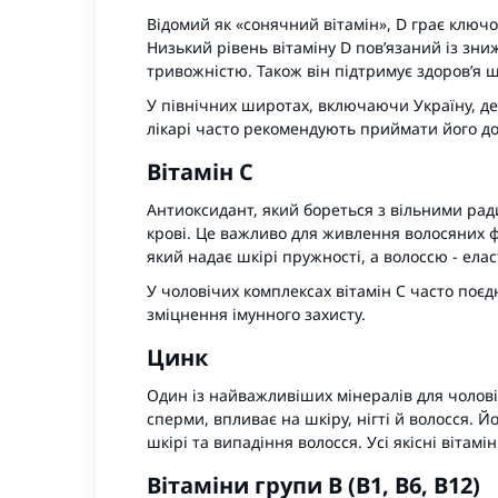
Відомий як «сонячний вітамін», D грає ключо
Низький рівень вітаміну D пов’язаний із зн
тривожністю. Також він підтримує здоров’я ш
У північних широтах, включаючи Україну, д
лікарі часто рекомендують приймати його до
Вітамін С
Антиоксидант, який бореться з вільними ра
крові. Це важливо для живлення волосяних фол
який надає шкірі пружності, а волоссю - елас
У чоловічих комплексах вітамін С часто поє
зміцнення імунного захисту.
Цинк
Один із найважливіших мінералів для чоловікі
сперми, впливає на шкіру, нігті й волосся. 
шкірі та випадіння волосся. Усі якісні вітамі
Вітаміни групи B (B1, B6, B12)