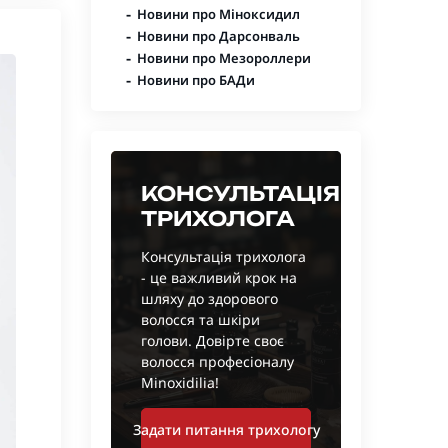
-
Новини про Міноксидил
-
Новини про Дарсонваль
-
Новини про Мезороллери
-
Новини про БАДи
КОНСУЛЬТАЦІЯ
ТРИХОЛОГА
Консультація трихолога
- це важливий крок на
шляху до здорового
волосся та шкіри
голови. Довірте своє
волосся професіоналу
Minoxidilia!
Задати питання трихологу