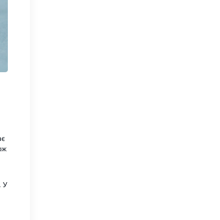
ає
ож
. У