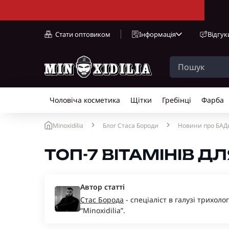
Стати оптовиком
Інформація
Відгук
Чоловіча косметика
Щітки
Гребінці
Фарба
Minoxidilia
Блог Стаса Бороди
Новини про БАД
ТОП-7 ВІТАМІНІВ Д
Автор статті
Стас Борода
- спеціаліст в галузі трихоло
“Minoxidilia”.