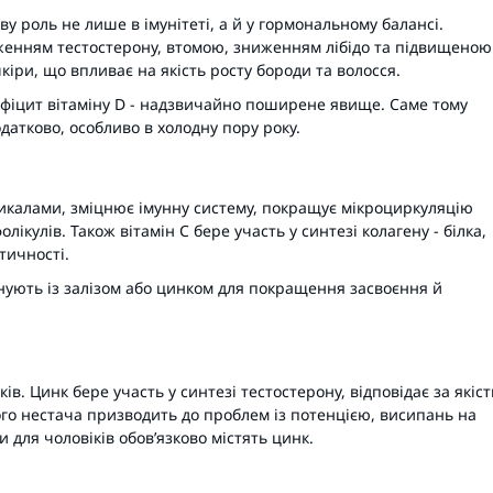
ву роль не лише в імунітеті, а й у гормональному балансі.
иженням тестостерону, втомою, зниженням лібідо та підвищеною
кіри, що впливає на якість росту бороди та волосся.
ефіцит вітаміну D - надзвичайно поширене явище. Саме тому
датково, особливо в холодну пору року.
дикалами, зміцнює імунну систему, покращує мікроциркуляцію
ікулів. Також вітамін С бере участь у синтезі колагену - білка,
тичності.
днують із залізом або цинком для покращення засвоєння й
в. Цинк бере участь у синтезі тестостерону, відповідає за якіст
Його нестача призводить до проблем із потенцією, висипань на
ни для чоловіків обов’язково містять цинк.