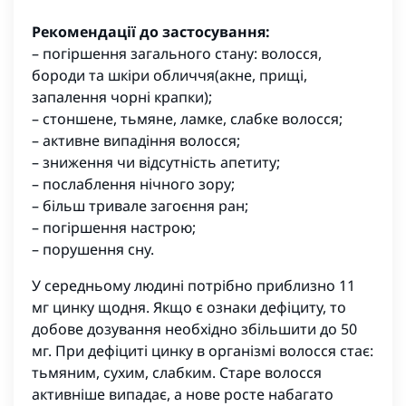
Рекомендації до застосування:
– погіршення загального стану: волосся,
бороди та шкіри обличчя(акне, прищі,
запалення чорні крапки);
– стоншене, тьмяне, ламке, слабке волосся;
– активне випадіння волосся;
– зниження чи відсутність апетиту;
– послаблення нічного зору;
– більш тривале загоєння ран;
– погіршення настрою;
– порушення сну.
У середньому людині потрібно приблизно 11
мг цинку щодня. Якщо є ознаки дефіциту, то
добове дозування необхідно збільшити до 50
мг. При дефіциті цинку в організмі волосся стає:
тьмяним, сухим, слабким. Старе волосся
активніше випадає, а нове росте набагато