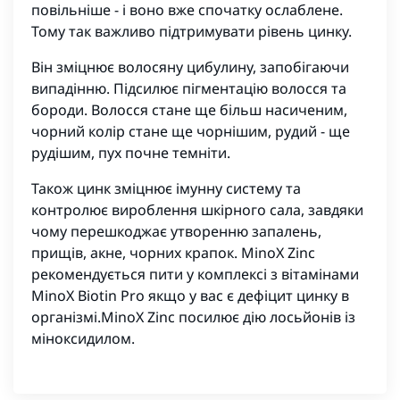
повільніше - і воно вже спочатку ослаблене.
Тому так важливо підтримувати рівень цинку.
Він зміцнює волосяну цибулину, запобігаючи
випадінню. Підсилює пігментацію волосся та
бороди. Волосся стане ще більш насиченим,
чорний колір стане ще чорнішим, рудий - ще
рудішим, пух почне темніти.
Також цинк зміцнює імунну систему та
контролює вироблення шкірного сала, завдяки
чому перешкоджає утворенню запалень,
прищів, акне, чорних крапок. MinoX Zinc
рекомендується пити у комплексі з вітамінами
MinoX Biotin Pro якщо у вас є дефіцит цинку в
організмі.MinoX Zinc посилює дію лосьйонів із
міноксидилом.