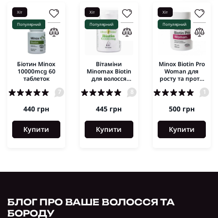
Хіт
Хіт
Хіт
Популярний
Популярний
Популярний
Біотин Minox
Вітаміни
Minox Biotin Pro
10000mcg 60
Minomax Biotin
Woman для
таблеток
для волосся
росту та проти
100кап.
випадіння
7
8
1
волосся 100таб.
440 грн
445 грн
500 грн
Купити
Купити
Купити
БЛОГ ПРО ВАШЕ ВОЛОССЯ ТА
БОРОДУ