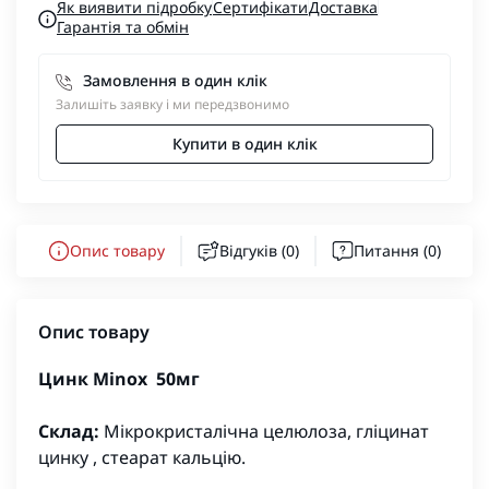
Як виявити підробку
Сертифікати
Доставка
Гарантія та обмін
Замовлення в один клік
Залишіть заявку і ми передзвонимо
Купити в один клік
Опис товару
Відгуків (0)
Питання
(0)
Опис товару
Цинк Minox 50мг
Склад:
Мікрокристалічна целюлоза, гліцинат
цинку , стеарат кальцію.