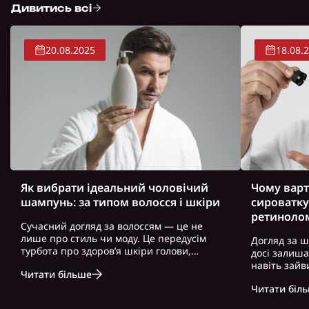
Дивитись всі
20.08.2025
18.08.
Як вибрати ідеальний чоловічий
Чому варт
шампунь: за типом волосся і шкіри
сироватку
ретиноло
Сучасний догляд за волоссям — це не
лише про стиль чи моду. Це передусім
Догляд за ш
турбота про здоров’я шкіри голови,
досі залиш
волосся і загальний вигляд. Особливо це
навіть зайв
Читати більше
актуально для чоловіків, які часто
можна почут
нехтують регулярним і правильно
Читати біл
косметику. 
підібраним доглядом. Вибір правильного
доглянута ш