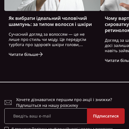
Як вибрати ідеальний чоловічий
Чому варт
шампунь: за типом волосся і шкіри
сироватку
ретиноло
Сучасний догляд за волоссям — це не
лише про стиль чи моду. Це передусім
Догляд за ш
турбота про здоров’я шкіри голови,
досі залиш
волосся і загальний вигляд. Особливо це
навіть зайв
Читати більше
актуально для чоловіків, які часто
можна почут
нехтують регулярним і правильно
Читати біл
косметику. 
підібраним доглядом. Вибір правильного
доглянута ш
ш..
зовнішність,
Хочете дізнаватися першим про акції і знижки?
Підпишіться на нашу розсилку
Підписатися
Я прочитав
Політика конфіденційності
і згоден з вимогами