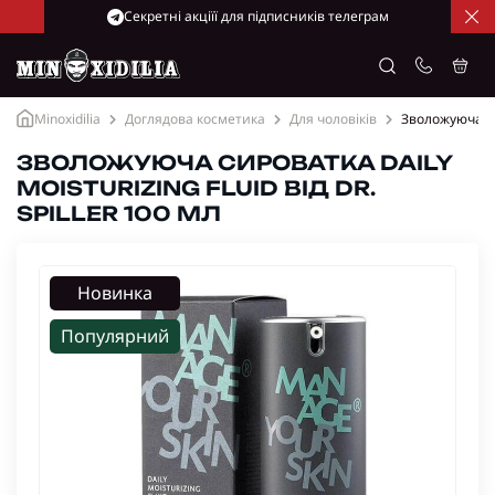
Cекретні акціїї для підписників телеграм
Minoxidilia
Доглядова косметика
Для чоловіків
Зволожуюча сир
ЗВОЛОЖУЮЧА СИРОВАТКА DAILY
MOISTURIZING FLUID ВІД DR.
SPILLER 100 МЛ
Новинка
Популярний