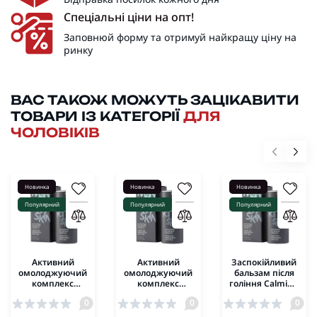
Спеціальні ціни на опт!
Заповнюй форму та отримуй найкращу ціну на
ринку
ВАС ТАКОЖ МОЖУТЬ ЗАЦІКАВИТИ
ТОВАРИ ІЗ КАТЕГОРІЇ
ДЛЯ
ЧОЛОВІКІВ
Новинка
Новинка
Новинка
Популярний
Популярний
Популярний
Активний
Активний
Заспокійливий
омолоджуючий
омолоджуючий
бальзам після
комплекс
комплекс
гоління Calming
Activating Age
Activating Age
After Shave
0
0
0
Repair Complex
Repair Complex
Balsam Dr.
Dr. Spiller 50 мл
Dr. Spiller 100 мл
Spiller 50 мл