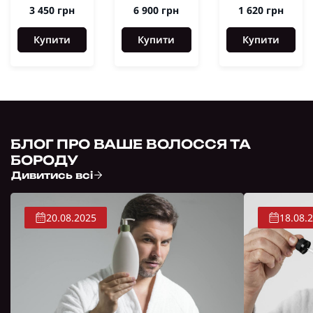
3 450 грн
6 900 грн
1 620 грн
Купити
Купити
Купити
БЛОГ ПРО ВАШЕ ВОЛОССЯ ТА
БОРОДУ
Дивитись всі
20.08.2025
18.08.