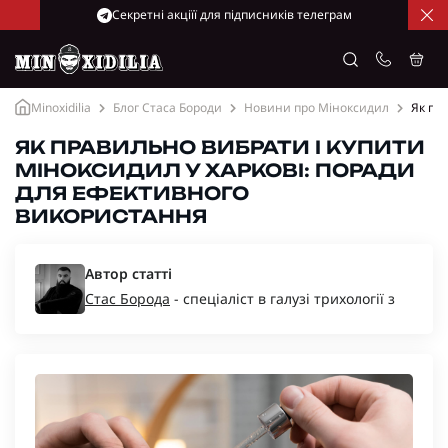
Cекретні акціїї для підписників телеграм
Minoxidilia
Блог Стаса Бороди
Новини про Міноксидил
Як пр
ЯК ПРАВИЛЬНО ВИБРАТИ І КУПИТИ
МІНОКСИДИЛ У ХАРКОВІ: ПОРАДИ
ДЛЯ ЕФЕКТИВНОГО
ВИКОРИСТАННЯ
Автор статті
Стас Борода
- спеціаліст в галузі трихології з
багаторічним досвідом, засновник компаній
“Minoxidil-Ukraine”, “Minoxidilia”.