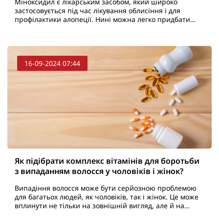
Міноксидил є лікарським засобом, який широко
застосовується під час лікування облисіння і для
профілактики алопеції. Нині можна легко придбати
підробку цього препарату, який не тільки не дасть
позитив..
16-09-2024 07:44
Як підібрати комплекс вітамінів для боротьби
з випаданням волосся у чоловіків і жінок?
Випадіння волосся може бути серйозною проблемою
для багатьох людей, як чоловіків, так і жінок. Це може
вплинути не тільки на зовнішній вигляд, але й на
самопочуття та впевненість у собі. Вибір правиль..