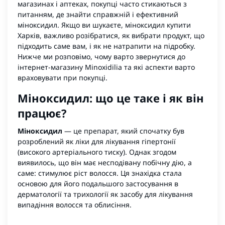
магазинах і аптеках, покупці часто стикаються з
питанням, де знайти справжній і ефективний
міноксидил. Якщо ви шукаєте, міноксидил купити
Харків, важливо розібратися, як вибрати продукт, що
підходить саме вам, і як не натрапити на підробку.
Нижче ми розповімо, чому варто звернутися до
інтернет-магазину Minoxidilia та які аспекти варто
враховувати при покупці.
Міноксидил: що це таке і як він
працює?
Міноксидил
— це препарат, який спочатку був
розроблений як ліки для лікування гіпертонії
(високого артеріального тиску). Однак згодом
виявилось, що він має несподівану побічну дію, а
саме: стимулює ріст волосся. Ця знахідка стала
основою для його подальшого застосування в
дерматології та трихології як засобу для лікування
випадіння волосся та облисіння.