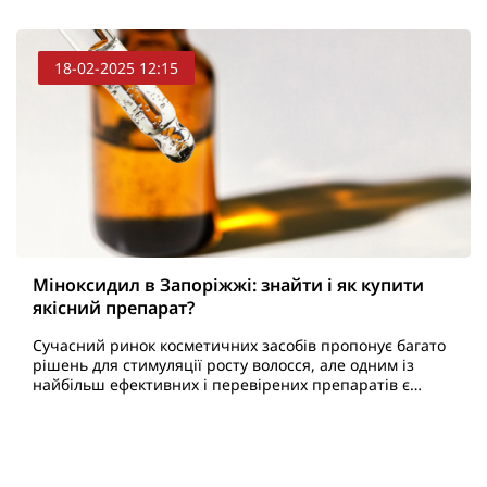
18-02-2025 12:15
Міноксидил в Запоріжжі: знайти і як купити
якісний препарат?
Сучасний ринок косметичних засобів пропонує багато
рішень для стимуляції росту волосся, але одним із
найбільш ефективних і перевірених препаратів є
міноксидил. Його використовують як чоловіки, так і ж..