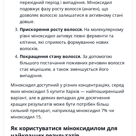
перехідний період і випадіння. Міноксидил
подовжує фазу росту волосся (анаген), що
дозволяє волоссю залишатися в активному стані
довше.
Прискорення росту волосся.
На молекулярному
рівні міноксидил активує певні ферменти та
клітини, які сприяють формуванню нових
волосків.
Покращення стану волосся.
За допомогою
більшого постачання поживних речовин волосся
стає міцнішим, а також зменшується його
випадіння.
Міноксидил доступний у різних концентраціях, серед
яких міноксидил 5 купити Харків — найпоширеніший
варіант, але в деяких випадках для досягнення
кращих результатів може бути потрібен більш
сильний препарат, наприклад міноксидил 7% чи
міноксидил 15.
Як користуватися міноксидилом для
найкращих результатів