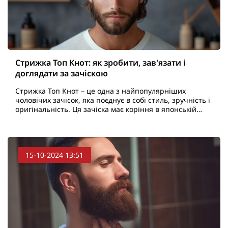
Стрижка Топ Кнот: як зробити, зав'язати і
доглядати за зачіскою
Стрижка Топ Кнот – це одна з найпопулярніших
чоловічих зачісок, яка поєднує в собі стиль, зручність і
оригінальність. Ця зачіска має коріння в японській
культурі, де її носили самураї як символ сили т..
15-10-2024 13:51