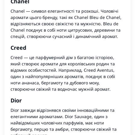
Chanel
Chanel — символ елегантності та розкоші. Чоловічі
аромати цього бренду, такі як Chanel Bleu de Chanel,
відрізняються своєю свіжістю та мужністю. Bleu de
Chanel поєднує в собі ноти цитрусових, деревини та
спецій, створюючи сучасний і динамічний аромат.
Creed
Creed — це парфумерний дім з багатою історією,
який створює аромати для королівських родин та
відомих особистостей. Наприклад, Creed Aventus,
один з найпопулярніших ароматів, поєднує в собі
ноти ананаса, бергамоту та дубового моху,
створюючи свіжий та водночас мужній аромат.
Dior
Dior завжди відрізнявся своїми інноваційними та
елегантними ароматами. Dior Sauvage, один з
найвідоміших чоловічих парфумів, має ноти
бергамоту, перцю та амбри, створюючи свіжий та