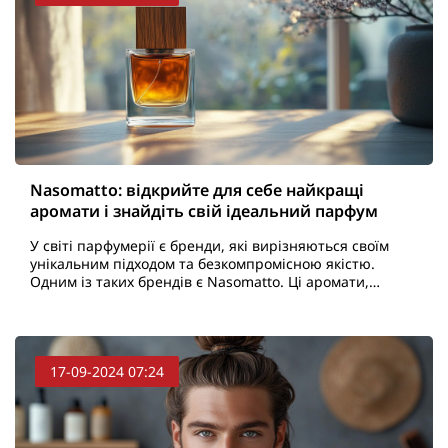
Nasomatto: відкрийте для себе найкращі
аромати і знайдіть свій ідеальний парфум
У світі парфумерії є бренди, які вирізняються своїм
унікальним підходом та безкомпромісною якістю.
Одним із таких брендів є Nasomatto. Ці аромати,
створені з душею і пристрастю, відомі своєю
сміливіст..
17-09-2024 07:24