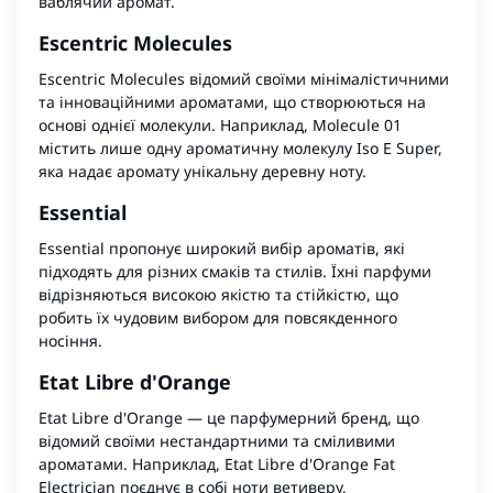
ваблячий аромат.
Escentric Molecules
Escentric Molecules відомий своїми мінімалістичними
та інноваційними ароматами, що створюються на
основі однієї молекули. Наприклад, Molecule 01
містить лише одну ароматичну молекулу Iso E Super,
яка надає аромату унікальну деревну ноту.
Essential
Essential пропонує широкий вибір ароматів, які
підходять для різних смаків та стилів. Їхні парфуми
відрізняються високою якістю та стійкістю, що
робить їх чудовим вибором для повсякденного
носіння.
Etat Libre d'Orange
Etat Libre d'Orange — це парфумерний бренд, що
відомий своїми нестандартними та сміливими
ароматами. Наприклад, Etat Libre d'Orange Fat
Electrician поєднує в собі ноти ветиверу,