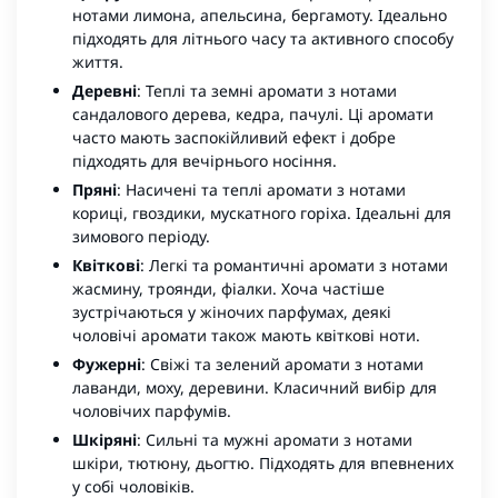
нотами лимона, апельсина, бергамоту. Ідеально
підходять для літнього часу та активного способу
життя.
Деревні
: Теплі та земні аромати з нотами
сандалового дерева, кедра, пачулі. Ці аромати
часто мають заспокійливий ефект і добре
підходять для вечірнього носіння.
Пряні
: Насичені та теплі аромати з нотами
кориці, гвоздики, мускатного горіха. Ідеальні для
зимового періоду.
Квіткові
: Легкі та романтичні аромати з нотами
жасмину, троянди, фіалки. Хоча частіше
зустрічаються у жіночих парфумах, деякі
чоловічі аромати також мають квіткові ноти.
Фужерні
: Свіжі та зелений аромати з нотами
лаванди, моху, деревини. Класичний вибір для
чоловічих парфумів.
Шкіряні
: Сильні та мужні аромати з нотами
шкіри, тютюну, дьогтю. Підходять для впевнених
у собі чоловіків.