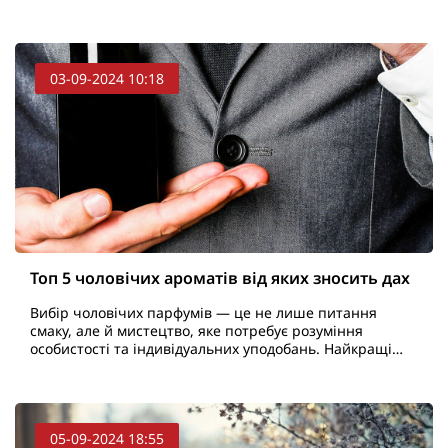
потрібно. Цей бренд, заснований італійським парфу..
03-09-2024 10:18
Топ 5 чоловічих ароматів від яких зносить дах
Вибір чоловічих парфумів — це не лише питання
смаку, але й мистецтво, яке потребує розуміння
особистості та індивідуальних уподобань. Найкращі
чоловічі парфуми здатні підкреслити характер,
створити об..
05-09-2024 18:55