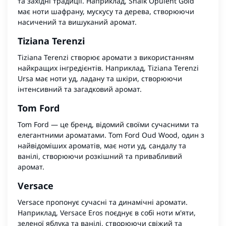
та західні традиції. Наприклад, Shaik Opulent Gold
має ноти шафрану, мускусу та дерева, створюючи
насичений та вишуканий аромат.
Tiziana Terenzi
Tiziana Terenzi створює аромати з використанням
найкращих інгредієнтів. Наприклад, Tiziana Terenzi
Ursa має ноти уд, ладану та шкіри, створюючи
інтенсивний та загадковий аромат.
Tom Ford
Tom Ford — це бренд, відомий своїми сучасними та
елегантними ароматами. Tom Ford Oud Wood, один з
найвідоміших ароматів, має ноти уд, сандалу та
ванілі, створюючи розкішний та привабливий
аромат.
Versace
Versace пропонує сучасні та динамічні аромати.
Наприклад, Versace Eros поєднує в собі ноти м'яти,
зеленої яблука та ванілі, створюючи свіжий та