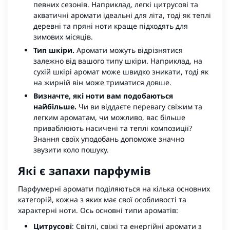
певних сезонів. Наприклад, легкі цитрусові та
акватичні аромати ідеальні для літа, тоді як теплі
деревні та пряні ноти краще підходять для
зимових місяців.
Тип шкіри.
Аромати можуть відрізнятися
залежно від вашого типу шкіри. Наприклад, на
сухій шкірі аромат може швидко зникати, тоді як
на жирній він може триматися довше.
Визначте, які ноти вам подобаються
найбільше.
Чи ви віддаєте перевагу свіжим та
легким ароматам, чи можливо, вас більше
приваблюють насичені та теплі композиції?
Знання своїх уподобань допоможе значно
звузити коло пошуку.
Які є запахи парфумів
Парфумерні аромати поділяються на кілька основних
категорій, кожна з яких має свої особливості та
характерні ноти. Ось основні типи ароматів:
Цитрусові
: Світлі, свіжі та енергійні аромати з