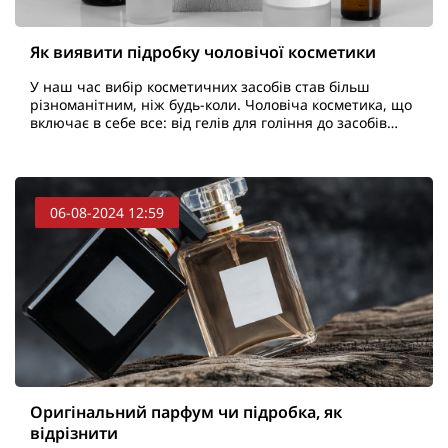
Як виявити підробку чоловічої косметики
У наш час вибір косметичних засобів став більш
різноманітним, ніж будь-коли. Чоловіча косметика, що
включає в себе все: від гелів для гоління до засобів
стимулювання росту волосся, стає невід'ємною ча..
06-08-2024 12:59
Оригінальний парфум чи підробка, як
відрізнити