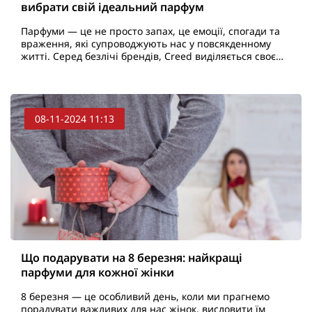
вибрати свій ідеальний парфум
Парфуми — це не просто запах, це емоції, спогади та
враження, які супроводжують нас у повсякденному
житті. Серед безлічі брендів, Creed виділяється своєю
історією, майстерністю та унікальними ароматам..
08-11-2024 11:13
Що подарувати на 8 березня: найкращі
парфуми для кожної жінки
8 березня — це особливий день, коли ми прагнемо
порадувати важливих для нас жінок, висловити їм