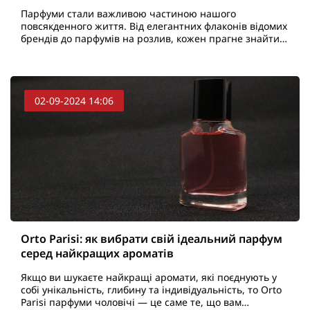
Парфуми стали важливою частиною нашого
повсякденного життя. Від елегантних флаконів відомих
брендів до парфумів на розлив, кожен прагне знайти
свій унікальний аромат. Проте, з ростом популярності
аром..
02-09-2024 14:06
Orto Parisi: як вибрати свій ідеальний парфум
серед найкращих ароматів
Якщо ви шукаєте найкращі аромати, які поєднують у
собі унікальність, глибину та індивідуальність, то Orto
Parisi парфуми чоловічі — це саме те, що вам