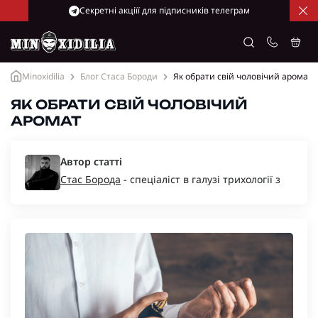
Cекретні акціїї для підписників телеграм
Minoxidilia
Блог Стаса Бороди
Як обрати свій чоловічий аромат
ЯК ОБРАТИ СВІЙ ЧОЛОВІЧИЙ
АРОМАТ
Автор статті
Стас Борода
- спеціаліст в галузі трихології з
багаторічним досвідом, засновник компаній
“Minoxidil-Ukraine”, “Minoxidilia”.