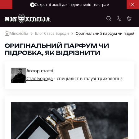
Cекретні акціїї для підписників телеграм
Minoxidilia
Блог Стаса Бороди
Оригінальний парфум чи підробка,
ОРИГІНАЛЬНИЙ ПАРФУМ ЧИ
ПІДРОБКА, ЯК ВІДРІЗНИТИ
Автор статті
Стас Борода
- спеціаліст в галузі трихології з
багаторічним досвідом, засновник компаній
“Minoxidil-Ukraine”, “Minoxidilia”.