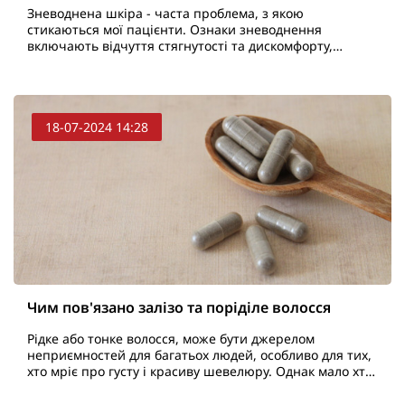
Зневоднена шкіра - часта проблема, з якою
стикаються мої пацієнти. Ознаки зневоднення
включають відчуття стягнутості та дискомфорту,
тьмяний і попелястий вигляд шкіри. Зневоднення
також може викликати..
18-07-2024 14:28
Чим пов'язано залізо та поріділе волосся
Рідке або тонке волосся, може бути джерелом
неприємностей для багатьох людей, особливо для тих,
хто мріє про густу і красиву шевелюру. Однак мало хто
замислюється про те, що рідке волосся може бути по..