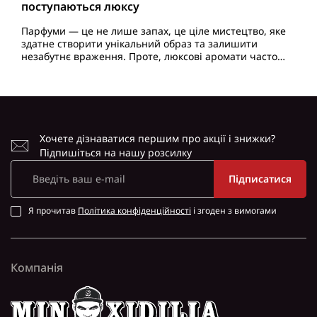
поступаються люксу
Парфуми — це не лише запах, це ціле мистецтво, яке
здатне створити унікальний образ та залишити
незабутнє враження. Проте, люксові аромати часто
мають високу ціну, що може стати бар'єром для
багатьох ..
Хочете дізнаватися першим про акції і знижки?
Підпишіться на нашу розсилку
Підписатися
Я прочитав
Політика конфіденційності
і згоден з вимогами
Компанія