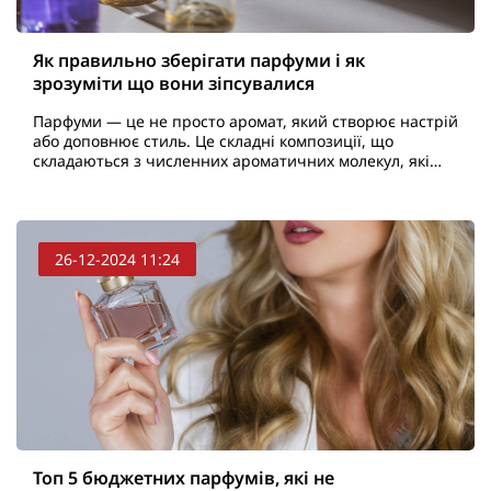
Як правильно зберігати парфуми і як
зрозуміти що вони зіпсувалися
Парфуми — це не просто аромат, який створює настрій
або доповнює стиль. Це складні композиції, що
складаються з численних ароматичних молекул, які
можуть бути чутливими до навколишнього
середовища. Зб..
26-12-2024 11:24
Топ 5 бюджетних парфумів, які не