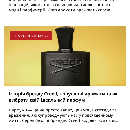
інновацій, який став важливою частиною світової
моди і парфумерії. Його аромати вражають своєю
глибиною і унікальністю, що робить їх невід'ємною
части..
17-10-2024 14:14
Історія бренду Creed, популярні аромати та як
вибрати свій ідеальний парфум
Парфуми — це не просто запах, це емоції, спогади та
враження, які супроводжують нас у повсякденному
житті. Серед безлічі брендів, Creed виділяється своєю
історією, майстерністю та унікальними ароматам..