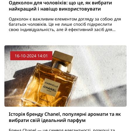
Одеколон для чоловіків: що це, як вибрати
найкращий і навіщо використовувати
Одеколон є важливим елементом догляду за собою для
багатьох чоловіків. Це не лише спосіб підкреслити
свою індивідуальність, але й ефективний засіб для
догляду за шкірою після гоління. Як експерт ..
16-10-2024 14:01
Історія бренду Chanel, популярні аромати та як
вибрати свій ідеальний парфум
Бренд Chanel — це символ елегантності, розкоші та