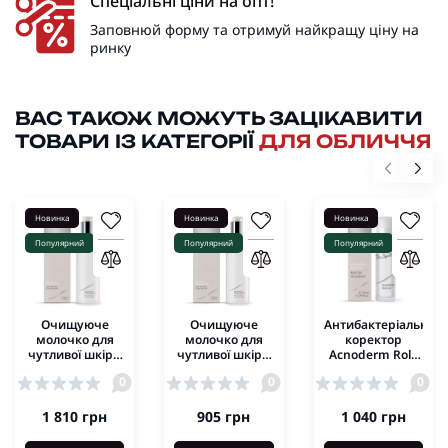
Спеціальні ціни на опт!
Заповнюй форму та отримуй найкращу ціну на
ринку
ВАС ТАКОЖ МОЖУТЬ ЗАЦІКАВИТИ
ТОВАРИ ІЗ КАТЕГОРІЇ
ДЛЯ ОБЛИЧЧЯ
Новинка
Новинка
Новинка
Популярний
Популярний
Популярний
Очищуюче
Очищуюче
Антибактеріальний
молочко для
молочко для
коректор
чутливої шкіри
чутливої шкіри
Acnoderm Roll-
з екстрактом
з екстрактом
On Dr.Spiller
0
0
0
Алое Вера Aloe
Алое Вера Aloe
10ml
Sensitive
Sensitive
Cleansing Milk
Cleansing Milk
1 810 грн
905 грн
1 040 грн
Dr.Spiller 200мл
Dr.Spiller 100мл