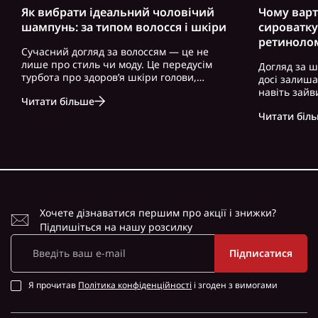
Як вибрати ідеальний чоловічий
Чому варт
шампунь: за типом волосся і шкіри
сироватку
ретиноло
Сучасний догляд за волоссям — це не
лише про стиль чи моду. Це передусім
Догляд за ш
турбота про здоров’я шкіри голови,
досі залиш
волосся і загальний вигляд. Особливо це
навіть зайв
Читати більше
актуально для чоловіків, які часто
можна почут
нехтують регулярним і правильно
Читати біл
косметику. 
підібраним доглядом. Вибір правильного
доглянута ш
ш..
зовнішність,
Хочете дізнаватися першим про акції і знижки?
Підпишіться на нашу розсилку
Підписатися
Я прочитав
Політика конфіденційності
і згоден з вимогами