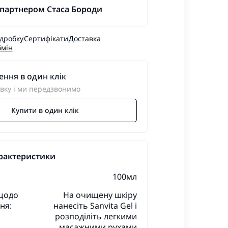
 партнером Стаса Бороди
ідробку
Сертифікати
Доставка
бмін
ння в один клік
вку і ми передзвонимо
Купити в один клік
рактеристики
100мл
 щодо
На очищену шкіру
ня:
нанесіть Sanvita Gel і
розподіліть легкими
масажними рухами