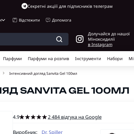
Cекретні акціїї для підписників телеграм
и
Відстежити
Допомога
Долучайся до нашої
Міноксидилії
в Instagram
Парфуми
Парфуми на розпив
Інструменти
Набори
Мі
Інтенсивний догляд Sanvita Gel 100мл
ЯД SANVITA GEL 100МЛ
4.9
2 484 відгука на Google
Виробник:
Dr. Spiller