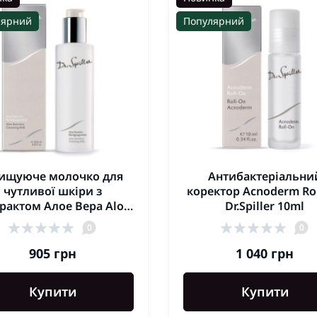
лярний
Популярний
ищуюче молочко для
Антибактеріальни
чутливої шкіри з
коректор Acnoderm Ro
рактом Алое Вера Aloe
Dr.Spiller 10ml
nsitive Cleansing Milk
0
0
Dr.Spiller 100мл
905 грн
1 040 грн
Купити
Купити