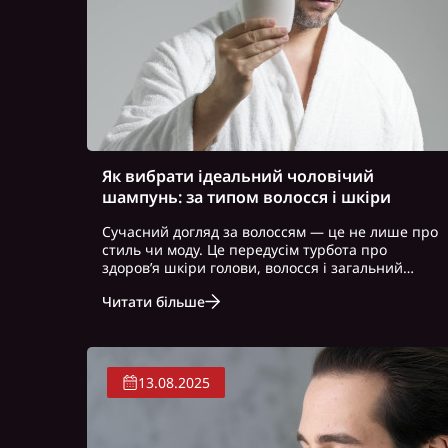
Як вибрати ідеальний чоловічий
шампунь: за типом волосся і шкіри
Сучасний догляд за волоссям — це не лише про
стиль чи моду. Це передусім турбота про
здоров’я шкіри голови, волосся і загальний
вигляд. Особливо це актуально для чоловіків, які
Читати більше
часто нехтують регулярним і правильно
підібраним доглядом. Вибір правильного ш..
13.08.2025