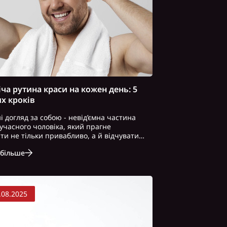
ча рутина краси на кожен день: 5
х кроків
і догляд за собою - невід’ємна частина
учасного чоловіка, який прагне
ти не тільки привабливо, а й відчувати
мфортно в будь-яких умовах. Адже
 більше
тий зовнішній вигляд - це не тільки про
у, але й про здоров’я, впевнені..
.08.2025