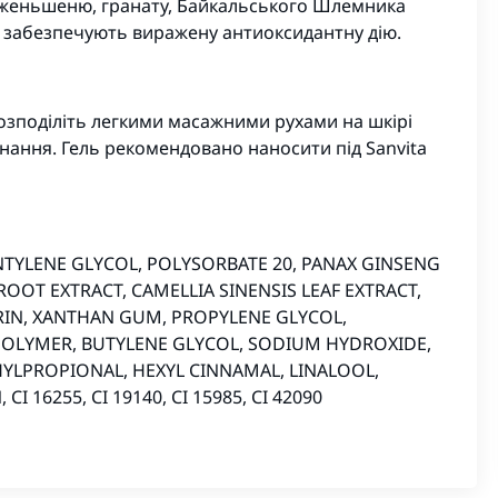
, женьшеню, гранату, Байкальського Шлемника
, забезпечують виражену антиоксидантну дію.
розподіліть легкими масажними рухами на шкірі
инання. Гель рекомендовано наносити під Sanvita
ENTYLENE GLYCOL, POLYSORBATE 20, PANAX GINSENG
ROOT EXTRACT, CAMELLIA SINENSIS LEAF EXTRACT,
RIN, XANTHAN GUM, PROPYLENE GLYCOL,
SPOLYMER, BUTYLENE GLYCOL, SODIUM HYDROXIDE,
YLPROPIONAL, HEXYL CINNAMAL, LINALOOL,
 16255, CI 19140, CI 15985, CI 42090