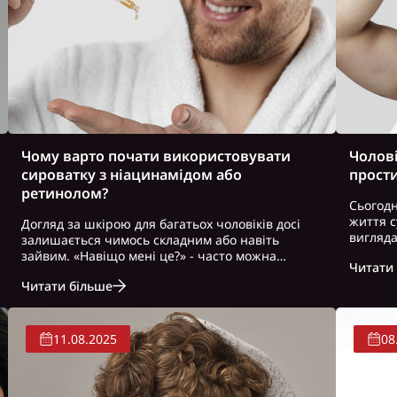
Чому варто почати використовувати
Чолові
сироватку з ніацинамідом або
прости
ретинолом?
Сьогодн
життя с
Догляд за шкірою для багатьох чоловіків досі
вигляда
залишається чимось складним або навіть
себе ко
зайвим. «Навіщо мені це?» - часто можна
Читати
догляну
почути у відповідь на розмову про косметику.
естетик
Читати більше
Але сучасний світ змінюється, і доглянута шкіра
- це не лише про зовнішність, це про т..
11.08.2025
08