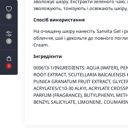
зволожує шкіру. Екстракти зеленого чаю
зволожують, тонізують і освіжають шкіру
0
Спосіб використання
На очищену шкіру нанесіть Sanvita Gel і 
обличчя, шиї і декольте до повного погл
0
Cream.
Інгредієнти
0
000613-1/INGREDIENTS: AQUA (WATER), P
ROOT EXTRACT, SCUTELLARIA BAICALENSIS 
PUNICA GRANATUM FRUIT EXTRACT, GLYCE
ACRYLATES/C10-30 ALKYL ACRYLATE CROS
PARFUM (FRAGRANCE), BUTYLPHENYL METH
BENZYL SALICYLATE, LIMONENE, COUMARIN, CI