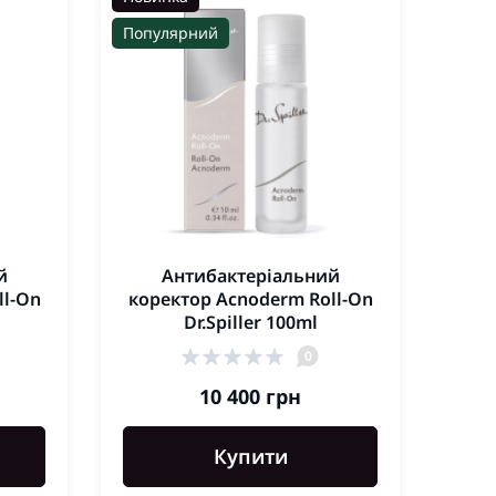
Популярний
Попу
й
Антибактеріальний
Ма
ll-On
коректор Acnoderm Roll-On
Dr.Spiller 100ml
0
10 400 грн
Купити