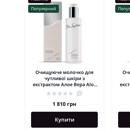
Популярний
Попу
Очищуюче молочко для
Оч
чутливої шкіри з
екстрактом Алое Вера Aloe
екст
Sensitive Cleansing Milk
Se
0
Dr.Spiller 200мл
1 810 грн
Купити