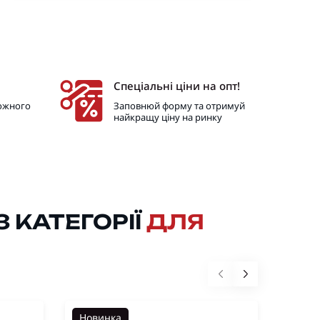
Спеціальні ціни на опт!
кожного
Заповнюй форму та отримуй
найкращу ціну на ринку
 КАТЕГОРІЇ
ДЛЯ
Новинка
Нови