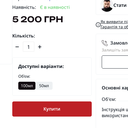
Стати
Наявність:
Є в наявності
5 200 ГРН
Як виявити п
Гарантія та о
Кількість:
Замовле
Залишіть зая
Доступні варіанти:
Об'єм:
100мл
50мл
Основні ха
Об'єм:
Купити
Інструкція
використан