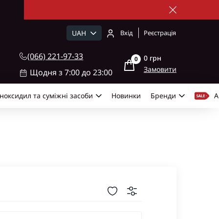
UAH
Вхід
Реєстрація
(066) 221-97-33
0 грн
0
Замовити
Щодня з 7:00 до 23:00
ноксидил та суміжні засоби
Новинки
Бренди
А