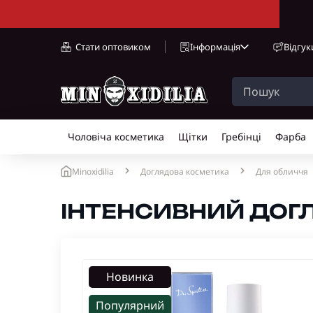
Стати оптовиком
Інформація
Відгук
Чоловіча косметика
Щітки
Гребінці
Фарба
Minoxidilia
Доглядова косметика
Для обличчя
ІНТЕНСИВНИЙ ДОГЛ
Новинка
Популярний