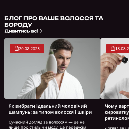
БЛОГ ПРО ВАШЕ ВОЛОССЯ ТА
БОРОДУ
Дивитись всі
20.08.2025
18.08.
Як вибрати ідеальний чоловічий
Чому варт
шампунь: за типом волосся і шкіри
сироватку
ретиноло
Сучасний догляд за волоссям — це не
лише про стиль чи моду. Це передусім
Догляд за ш