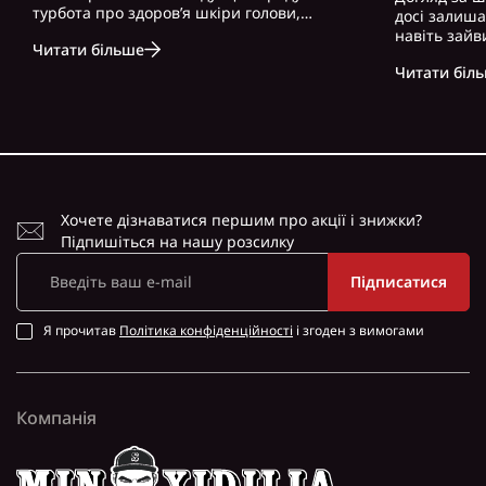
турбота про здоров’я шкіри голови,
досі залиш
волосся і загальний вигляд. Особливо це
навіть зайв
Читати більше
актуально для чоловіків, які часто
можна почут
нехтують регулярним і правильно
Читати біл
косметику. 
підібраним доглядом. Вибір правильного
доглянута ш
ш..
зовнішність,
Хочете дізнаватися першим про акції і знижки?
Підпишіться на нашу розсилку
Підписатися
Я прочитав
Політика конфіденційності
і згоден з вимогами
Компанія