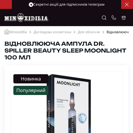
Cекретні акціїї для підписників телеграм
Minoxidilia
Доглядова косметика
Для обличчя
Відновлююча ам
ВІДНОВЛЮЮЧА АМПУЛА DR.
SPILLER BEAUTY SLEEP MOONLIGHT
100 МЛ
Новинка
Популярний