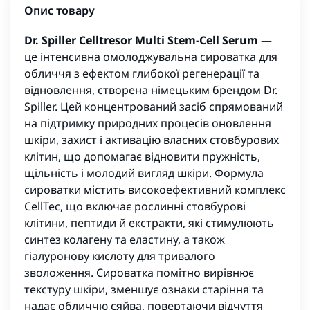
Опис товару
Dr. Spiller Celltresor Multi Stem-Cell Serum
—
це інтенсивна омолоджувальна сироватка для
обличчя з ефектом глибокої регенерації та
відновлення, створена німецьким брендом Dr.
Spiller. Цей концентрований засіб спрямований
на підтримку природних процесів оновлення
шкіри, захист і активацію власних стовбурових
клітин, що допомагає відновити пружність,
щільність і молодий вигляд шкіри. Формула
сироватки містить високоефективний комплекс
CellTec, що включає рослинні стовбурові
клітини, пептиди й екстракти, які стимулюють
синтез колагену та еластину, а також
гіалуронову кислоту для тривалого
зволоження. Сироватка помітно вирівнює
текстуру шкіри, зменшує ознаки старіння та
надає обличчю сяйва, повертаючи відчуття