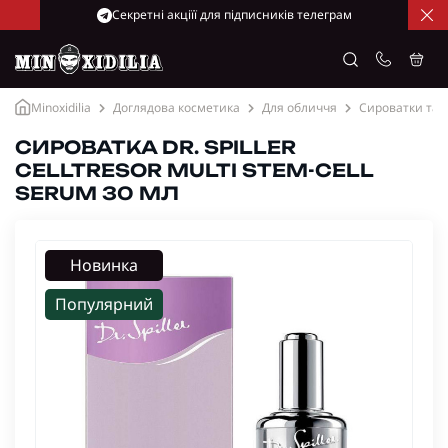
Cекретні акціїї для підписників телеграм
Minoxidilia
Доглядова косметика
Для обличчя
Сироватки та г
СИРОВАТКА DR. SPILLER
CELLTRESOR MULTI STEM-CELL
SERUM 30 МЛ
Новинка
Популярний