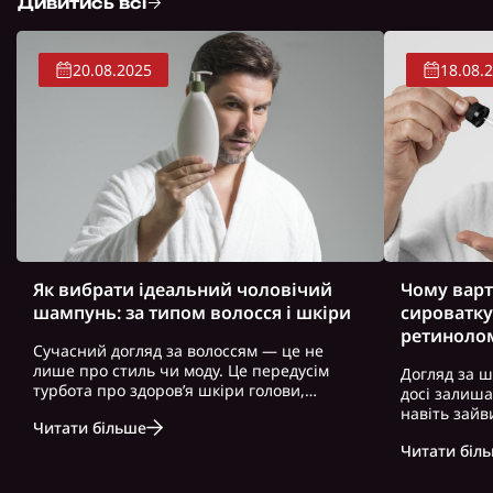
Дивитись всі
20.08.2025
18.08.
Як вибрати ідеальний чоловічий
Чому варт
шампунь: за типом волосся і шкіри
сироватку
ретиноло
Сучасний догляд за волоссям — це не
лише про стиль чи моду. Це передусім
Догляд за ш
турбота про здоров’я шкіри голови,
досі залиш
волосся і загальний вигляд. Особливо це
навіть зайв
Читати більше
актуально для чоловіків, які часто
можна почут
нехтують регулярним і правильно
Читати біл
косметику. 
підібраним доглядом. Вибір правильного
доглянута ш
ш..
зовнішність,