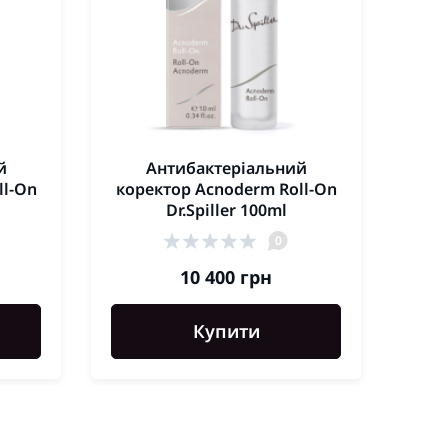
й
Антибактеріальний
Ма
ll-On
коректор Acnoderm Roll-On
Dr.Spiller 100ml
0
10 400 грн
Купити