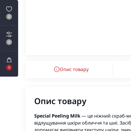
0
0
0
Опис товару
Опис товару
Special Peeling Milk
— це ніжний скраб‑м
відлущування шкіри обличчя та шиї. Засіб
допомагає вирівняти текстуру шкіри, змен