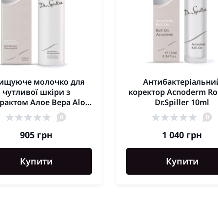
ищуюче молочко для
Антибактеріальни
чутливої шкіри з
коректор Acnoderm Ro
рактом Алое Вера Aloe
Dr.Spiller 10ml
nsitive Cleansing Milk
0
0
Dr.Spiller 100мл
905 грн
1 040 грн
Купити
Купити