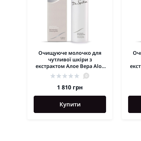
Очищуюче молочко для
Оч
чутливої шкіри з
екстрактом Алое Вера Aloe
екст
Sensitive Cleansing Milk
Se
0
Dr.Spiller 200мл
1 810 грн
Купити