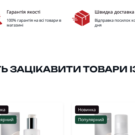
Гарантія якості
Швидка доставка
100% гарантія на всі товари в
Відправка посилок 
магазині
дня
 ЗАЦІКАВИТИ ТОВАРИ ІЗ
нка
Новинка
лярний
Популярний