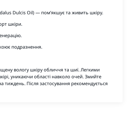
lus Dulcis Oil) — пом’якшує та живить шкіру.
орт шкіри.
енерацію.
окоює подразнення.
чищену вологу шкіру обличчя та шиї. Легкими
кірі, уникаючи області навколо очей. Змийте
на тиждень. Після застосування рекомендується