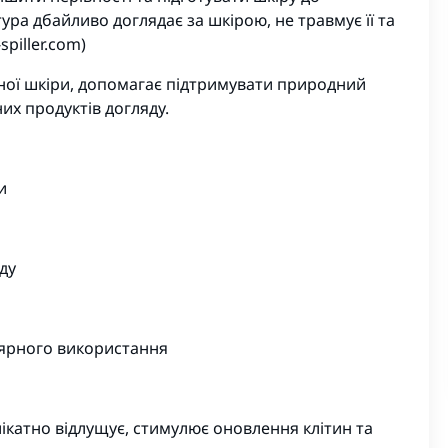
ра дбайливо доглядає за шкірою, не травмує її та
spiller.com)
ьної шкіри, допомагає підтримувати природний
их продуктів догляду.
и
ду
улярного використання
елікатно відлущує, стимулює оновлення клітин та