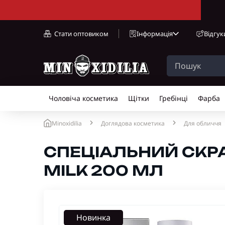
Стати оптовиком
Інформація
Відгук
Чоловіча косметика
Щітки
Гребінці
Фарба
Minoxidilia
Доглядова косметика
Для обличчя
СПЕЦІАЛЬНИЙ СКРАБ
MILK 200 МЛ
Новинка