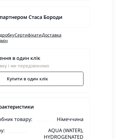
 партнером Стаса Бороди
ідробку
Сертифікати
Доставка
бмін
ння в один клік
вку і ми передзвонимо
Купити в один клік
рактеристики
обник товару:
Німеччина
у:
AQUA (WATER),
HYDROGENATED