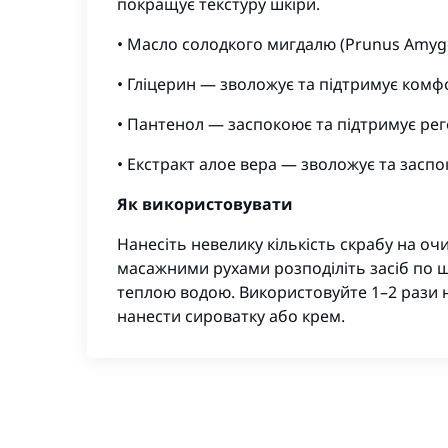
покращує текстуру шкіри.
• Масло солодкого мигдалю (Prunus Amygda
• Гліцерин — зволожує та підтримує комф
• Пантенол — заспокоює та підтримує рег
• Екстракт алое вера — зволожує та засп
Як використовувати
Нанесіть невелику кількість скрабу на о
масажними рухами розподіліть засіб по ш
теплою водою. Використовуйте 1–2 рази 
нанести сироватку або крем.