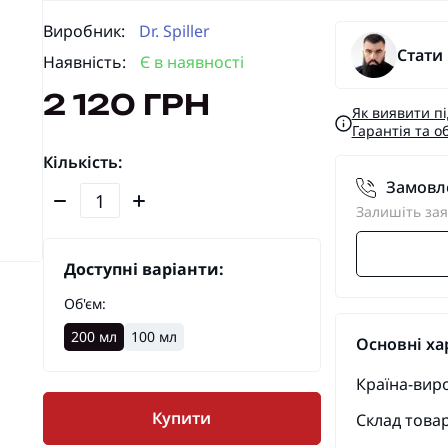
Виробник:
Dr. Spiller
Стати
Наявність:
Є в наявності
2 120 ГРН
Як виявити п
Гарантія та о
Кількість:
Замовле
Залишіть зая
Доступні варіанти:
Об'єм:
200 мл
100 мл
Основні ха
Країна-вир
Купити
Склад товар