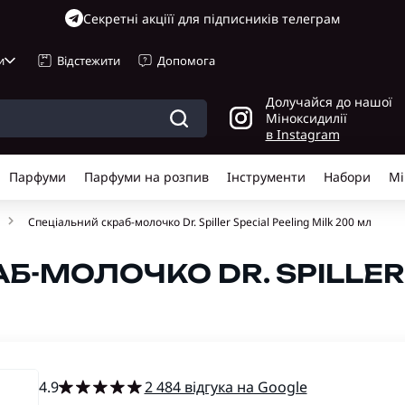
Cекретні акціїї для підписників телеграм
и
Відстежити
Допомога
Долучайся до нашої
Міноксидилії
в Instagram
Парфуми
Парфуми на розпив
Інструменти
Набори
Мі
Спеціальний скраб-молочко Dr. Spiller Special Peeling Milk 200 мл
-МОЛОЧКО DR. SPILLER 
4.9
2 484 відгука на Google