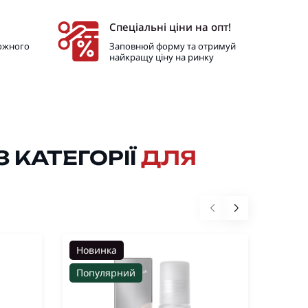
Спеціальні ціни на опт!
кожного
Заповнюй форму та отримуй
найкращу ціну на ринку
 КАТЕГОРІЇ
ДЛЯ
Новинка
Нови
Популярний
Попу