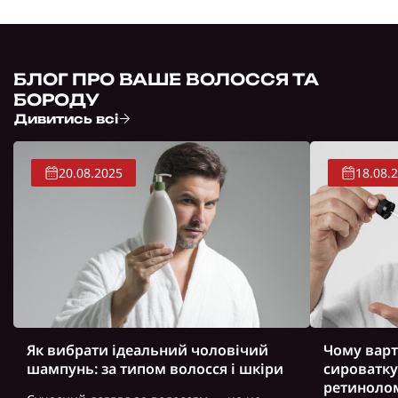
БЛОГ ПРО ВАШЕ ВОЛОССЯ ТА
БОРОДУ
Дивитись всі
20.08.2025
18.08.
Як вибрати ідеальний чоловічий
Чому варт
шампунь: за типом волосся і шкіри
сироватку
ретиноло