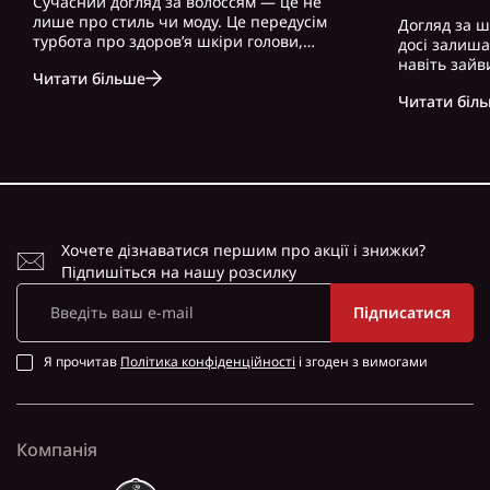
Сучасний догляд за волоссям — це не
лише про стиль чи моду. Це передусім
Догляд за ш
турбота про здоров’я шкіри голови,
досі залиш
волосся і загальний вигляд. Особливо це
навіть зайв
Читати більше
актуально для чоловіків, які часто
можна почут
нехтують регулярним і правильно
Читати біл
косметику. 
підібраним доглядом. Вибір правильного
доглянута ш
ш..
зовнішність,
Хочете дізнаватися першим про акції і знижки?
Підпишіться на нашу розсилку
Підписатися
Я прочитав
Політика конфіденційності
і згоден з вимогами
Компанія