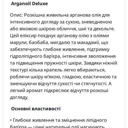
Arganoil Deluxe
Опис: Розкішна живильна арганова олія для
інтенсивного догляду за сухою, зневодненою
або віковою шкірою обличчя, шиї та декольте.
Цей еліксир поєднує арганову олію з оліями
марули, баобаба, мигдалю та макадамії, що
забезпечують глибоке живлення, підтримку
гідроліпідного бар’єра, інтенсивне зволоження
та підвищення пружності шкіри. Завдяки ніжній
текстурі кілька крапель легко вбираються,
роблячи шкіру м’якою, гладкою, еластичною та
зменшуючи відчуття сухості чи стягнутості. А
легкий аромат підкреслює відчуття розкоші
догляду.
Основні властивості
• Глибоке живлення та зміцнення ліпідного
бар’єра — цінні натуральні олії насичують