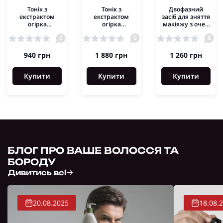
Тонік з
Тонік з
Двофазний
екстрактом
екстрактом
засіб для зняття
огірка
огірка
макіяжу з очей
Cucumber Toner
Cucumber Toner
Dr. Spiller Eye
0
0
0
Dr. Spiller 100 мл
Dr. Spiller 200 мл
Make-up
Remover 100 мл
940 грн
1 880 грн
1 260 грн
Купити
Купити
Купити
БЛОГ ПРО ВАШЕ ВОЛОССЯ ТА
БОРОДУ
Дивитись всі
20.08.2025
18.08.