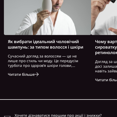
Як вибрати ідеальний чоловічий
Чому варт
шампунь: за типом волосся і шкіри
сироватку
ретиноло
Сучасний догляд за волоссям — це не
лише про стиль чи моду. Це передусім
Догляд за ш
турбота про здоров’я шкіри голови,
досі залиш
волосся і загальний вигляд. Особливо це
навіть зайв
Читати більше
актуально для чоловіків, які часто
можна почут
нехтують регулярним і правильно
Читати біл
косметику. 
підібраним доглядом. Вибір правильного
доглянута ш
ш..
зовнішність,
Хочете дізнаватися першим про акції і знижки?