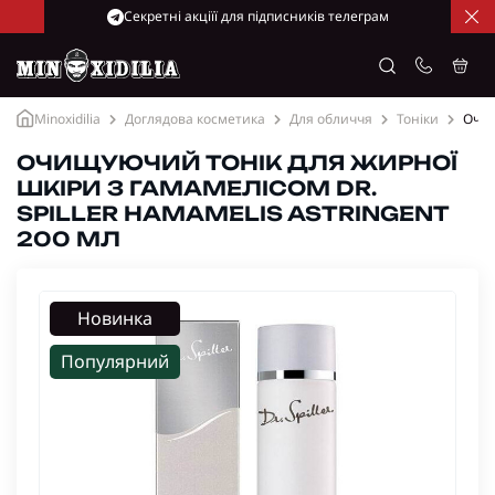
Cекретні акціїї для підписників телеграм
Minoxidilia
Доглядова косметика
Для обличчя
Тоніки
Очищ
ОЧИЩУЮЧИЙ ТОНІК ДЛЯ ЖИРНОЇ
ШКІРИ З ГАМАМЕЛІСОМ DR.
SPILLER HAMAMELIS ASTRINGENT
200 МЛ
Новинка
Популярний