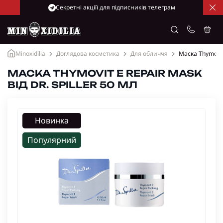
Cекретні акціїї для підписників телеграм
Minoxidilia
Доглядова косметика
Для обличчя
Маска Thymovit 
МАСКА THYMOVIT E REPAIR MASK
ВІД DR. SPILLER 50 МЛ
Новинка
Популярний