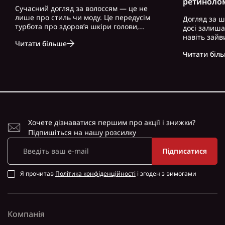
ретиноло
Сучасний догляд за волоссям — це не
лише про стиль чи моду. Це передусім
Догляд за ш
турбота про здоров’я шкіри голови,
досі залиш
волосся і загальний вигляд. Особливо це
навіть зайв
Читати більше
актуально для чоловіків, які часто
можна почут
нехтують регулярним і правильно
Читати біл
косметику. 
підібраним доглядом. Вибір правильного
доглянута ш
ш..
зовнішність,
Хочете дізнаватися першим про акції і знижки?
Підпишіться на нашу розсилку
Підписатися
Я прочитав
Політика конфіденційності
і згоден з вимогами
Компанія