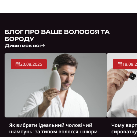
БЛОГ ПРО ВАШЕ ВОЛОССЯ ТА
БОРОДУ
Дивитись всі
20.08.2025
18.08.
Як вибрати ідеальний чоловічий
Чому варт
шампунь: за типом волосся і шкіри
сироватку