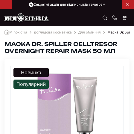
Cекретні акціїї для підписників телеграм
Minoxidilia
Доглядова косметика
Для обличчя
Маска Dr. Spill
МАСКА DR. SPILLER CELLTRESOR
OVERNIGHT REPAIR MASK 50 МЛ
Новинка
Популярний