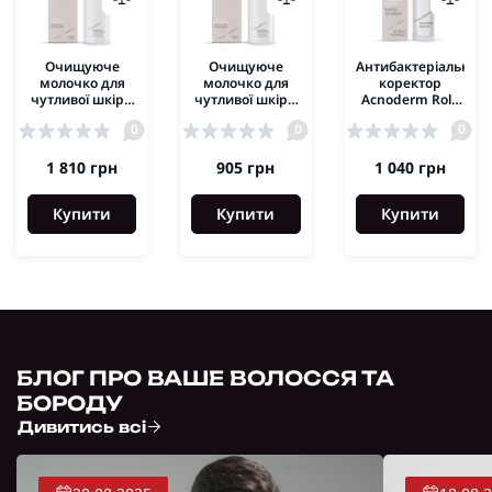
Очищуюче
Очищуюче
Антибактеріальний
молочко для
молочко для
коректор
чутливої шкіри
чутливої шкіри
Acnoderm Roll-
з екстрактом
з екстрактом
On Dr.Spiller
0
0
0
Алое Вера Aloe
Алое Вера Aloe
10ml
Sensitive
Sensitive
Cleansing Milk
Cleansing Milk
1 810 грн
905 грн
1 040 грн
Dr.Spiller 200мл
Dr.Spiller 100мл
Купити
Купити
Купити
БЛОГ ПРО ВАШЕ ВОЛОССЯ ТА
БОРОДУ
Дивитись всі