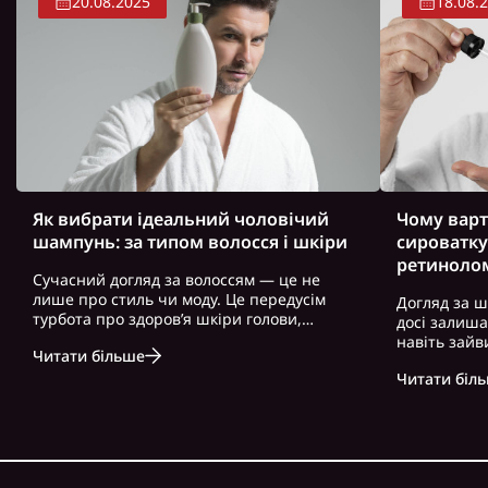
20.08.2025
18.08.
Як вибрати ідеальний чоловічий
Чому варт
шампунь: за типом волосся і шкіри
сироватку
ретиноло
Сучасний догляд за волоссям — це не
лише про стиль чи моду. Це передусім
Догляд за ш
турбота про здоров’я шкіри голови,
досі залиш
волосся і загальний вигляд. Особливо це
навіть зайв
Читати більше
актуально для чоловіків, які часто
можна почут
нехтують регулярним і правильно
Читати біл
косметику. 
підібраним доглядом. Вибір правильного
доглянута ш
ш..
зовнішність,