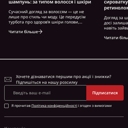
шампунь: за типом волосся і шкіри
сироватку
ретиноло
Сучасний догляд за волоссям — це не
лише про стиль чи моду. Це передусім
Догляд за ш
турбота про здоров’я шкіри голови,
досі залиш
волосся і загальний вигляд. Особливо це
навіть зайв
Читати більше
актуально для чоловіків, які часто
можна почут
нехтують регулярним і правильно
Читати біл
косметику. 
підібраним доглядом. Вибір правильного
доглянута ш
ш..
зовнішність,
Хочете дізнаватися першим про акції і знижки?
Підпишіться на нашу розсилку
Підписатися
Я прочитав
Політика конфіденційності
і згоден з вимогами