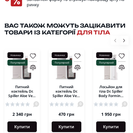
ринку
ВАС ТАКОЖ МОЖУТЬ ЗАЦІКАВИТИ
ТОВАРИ ІЗ КАТЕГОРІЇ
ДЛЯ ТІЛА
Новинка
Новинка
Новинка
Популярний
Популярний
Популярний
Питний
Питний
Лосьйон для
коктейль Dr.
коктейль Dr.
тіла Dr. Spiller
Spiller Aloe Vera
Spiller Aloe Vera
Body Forming
Vitality Drink
Vitality Drink
Lotion 250 мл
0
0
0
500 мл
100 мл
2 340 грн
470 грн
1 950 грн
Купити
Купити
Купити