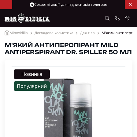
Cекретні акціїї для підписників телеграм
Minoxidilia
Доглядова косметика
Для тіла
М'який антиперспіран
М'ЯКИЙ АНТИПЕРСПІРАНТ MILD
ANTIPERSPIRANT DR. SPILLER 50 МЛ
Новинка
Популярний