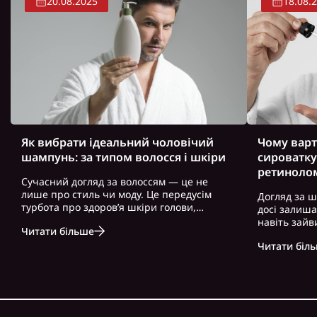
20.08.2025
18.08.
Як вибрати ідеальний чоловічий
Чому варт
шампунь: за типом волосся і шкіри
сироватку
ретиноло
Сучасний догляд за волоссям — це не
лише про стиль чи моду. Це передусім
Догляд за ш
турбота про здоров’я шкіри голови,
досі залиш
волосся і загальний вигляд. Особливо це
навіть зайв
Читати більше
актуально для чоловіків, які часто
можна почут
нехтують регулярним і правильно
Читати біл
косметику. 
підібраним доглядом. Вибір правильного
доглянута ш
ш..
зовнішність,