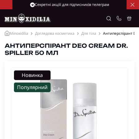
Cекретні акціїї для підписників телеграм
Minoxidilia
Доглядова косметика
Для тіла
Антиперспірант Deo 
АНТИПЕРСПІРАНТ DEO CREAM DR.
SPILLER 50 МЛ
Новинка
Популярний