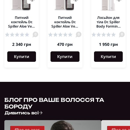
Питний
Питний
Лосьйон для
коктейль Dr.
коктейль Dr.
тіла Dr. Spiller
Spiller Aloe Vera
Spiller Aloe Vera
Body Forming
Vitality Drink
Vitality Drink
Lotion 250 мл
0
0
0
500 мл
100 мл
2 340 грн
470 грн
1 950 грн
Купити
Купити
Купити
БЛОГ ПРО ВАШЕ ВОЛОССЯ ТА
БОРОДУ
Дивитись всі