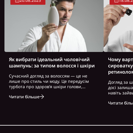
20.08.2025
18.08.
Як вибрати ідеальний чоловічий
Чому варт
шампунь: за типом волосся і шкіри
сироватку
ретиноло
Сучасний догляд за волоссям — це не
лише про стиль чи моду. Це передусім
Догляд за ш
турбота про здоров’я шкіри голови,
досі залиш
волосся і загальний вигляд. Особливо це
навіть зайв
Читати більше
актуально для чоловіків, які часто
можна почут
нехтують регулярним і правильно
Читати біл
косметику. 
підібраним доглядом. Вибір правильного
доглянута ш
ш..
зовнішність,