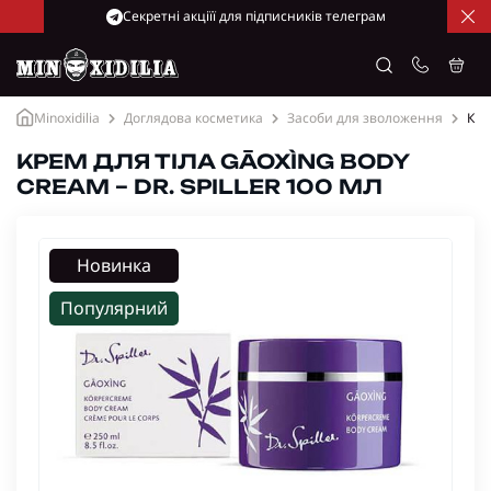
Cекретні акціїї для підписників телеграм
Minoxidilia
Доглядова косметика
Засоби для зволоження
Кре
КРЕМ ДЛЯ ТІЛА GĀOXÌNG BODY
CREAM – DR. SPILLER 100 МЛ
Новинка
Популярний