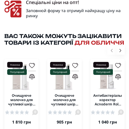
Спеціальні ціни на опт!
Заповнюй форму та отримуй найкращу ціну на
ринку
ВАС ТАКОЖ МОЖУТЬ ЗАЦІКАВИТИ
ТОВАРИ ІЗ КАТЕГОРІЇ
ДЛЯ ОБЛИЧЧЯ
Новинка
Новинка
Новинка
Популярний
Популярний
Популярний
Очищуюче
Очищуюче
Антибактеріальний
молочко для
молочко для
коректор
чутливої шкіри
чутливої шкіри
Acnoderm Roll-
з екстрактом
з екстрактом
On Dr.Spiller
0
0
0
Алое Вера Aloe
Алое Вера Aloe
10ml
Sensitive
Sensitive
Cleansing Milk
Cleansing Milk
1 810 грн
905 грн
1 040 грн
Dr.Spiller 200мл
Dr.Spiller 100мл