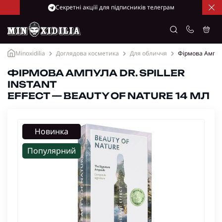
Cекретні акціїї для підписників телеграм
Minoxidilia
Доглядова косметика
Для обличчя
Фірмова Ампула 
ФІРМОВА АМПУЛА DR. SPILLER
INSTANT
EFFECT — BEAUTY OF NATURE 14 МЛ
Новинка
Популярний