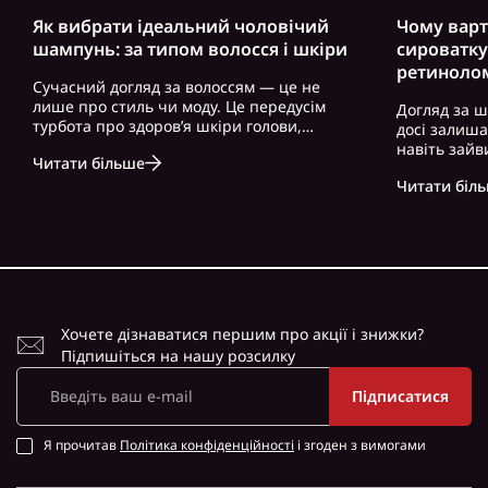
Як вибрати ідеальний чоловічий
Чому варт
шампунь: за типом волосся і шкіри
сироватку
ретиноло
Сучасний догляд за волоссям — це не
лише про стиль чи моду. Це передусім
Догляд за ш
турбота про здоров’я шкіри голови,
досі залиш
волосся і загальний вигляд. Особливо це
навіть зайв
Читати більше
актуально для чоловіків, які часто
можна почут
нехтують регулярним і правильно
Читати біл
косметику. 
підібраним доглядом. Вибір правильного
доглянута ш
ш..
зовнішність,
Хочете дізнаватися першим про акції і знижки?
Підпишіться на нашу розсилку
Підписатися
Я прочитав
Політика конфіденційності
і згоден з вимогами