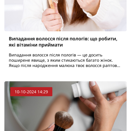
Випадання волосся після пологів: що робити,
які вітаміни приймати
Випадання волосся після пологів — це досить
поширене явище, з яким стикаються багато жінок.
Якщо після народження малюка твоє волосся раптово
почало залишати голову у великій кількості, не варто
панік..
10-10-2024 14:29