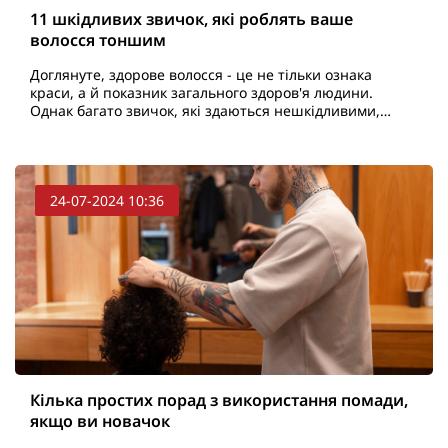
11 шкідливих звичок, які роблять ваше
волосся тоншим
Доглянуте, здорове волосся - це не тільки ознака
краси, а й показник загального здоров'я людини.
Однак багато звичок, які здаються нешкідливими,
можуть негативно позначитися на стані волосся,
роблячи ..
24-07-2024 10:36
Кілька простих порад з використання помади,
якщо ви новачок