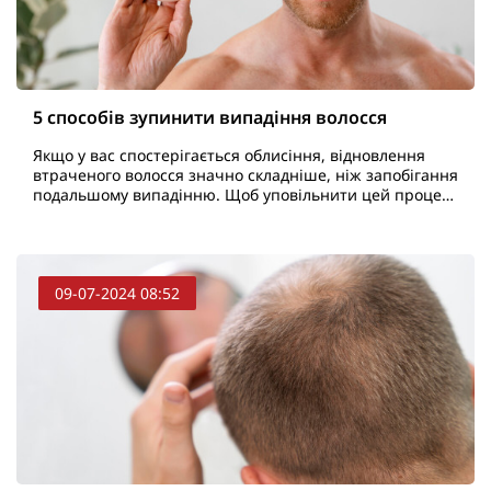
5 способів зупинити випадіння волосся
Якщо у вас спостерігається облисіння, відновлення
втраченого волосся значно складніше, ніж запобігання
подальшому випадінню. Щоб уповільнити цей процес,
ми рекомендуємо такі п'ять стратегій...
09-07-2024 08:52