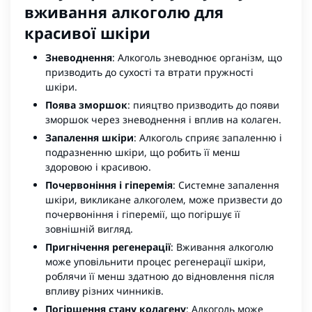
вживання алкоголю для
красивої шкіри
Зневоднення
: Алкоголь зневоднює організм, що
призводить до сухості та втрати пружності
шкіри.
Поява зморшок
: пияцтво призводить до появи
зморшок через зневоднення і вплив на колаген.
Запалення шкіри
: Алкоголь сприяє запаленню і
подразненню шкіри, що робить її менш
здоровою і красивою.
Почервоніння і гіперемія
: Системне запалення
шкіри, викликане алкоголем, може призвести до
почервоніння і гіперемії, що погіршує її
зовнішній вигляд.
Пригнічення регенерації
: Вживання алкоголю
може уповільнити процес регенерації шкіри,
роблячи її менш здатною до відновлення після
впливу різних чинників.
Погіршення стану колагену
: Алкоголь може