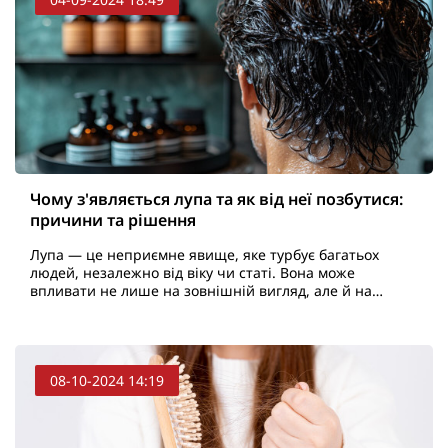
Чому з'являється лупа та як від неї позбутися:
причини та рішення
Лупа — це неприємне явище, яке турбує багатьох
людей, незалежно від віку чи статі. Вона може
впливати не лише на зовнішній вигляд, але й на
самооцінку. Як професіонал у сфері дерматології та
трихологі..
08-10-2024 14:19