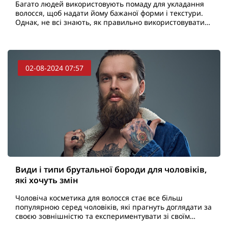
Багато людей використовують помаду для укладання
волосся, щоб надати йому бажаної форми і текстури.
Однак, не всі знають, як правильно використовувати
цей засіб, щоб не пошкодити волосся і шкіру голов..
02-08-2024 07:57
Види і типи брутальної бороди для чоловіків,
які хочуть змін
Чоловіча косметика для волосся стає все більш
популярною серед чоловіків, які прагнуть доглядати за
своєю зовнішністю та експериментувати зі своїм
стилем. Сучасний чоловік має доступ до різноманітних