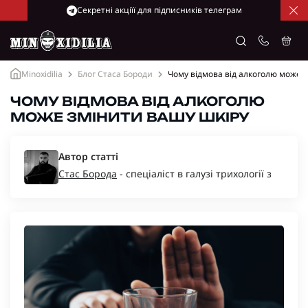
Cекретні акціїї для підписників телеграм
Minoxidilia
Блог Стаса Бороди
Чому відмова від алкоголю може 
ЧОМУ ВІДМОВА ВІД АЛКОГОЛЮ
МОЖЕ ЗМІНИТИ ВАШУ ШКІРУ
Автор статті
Стас Борода
- спеціаліст в галузі трихології з
багаторічним досвідом, засновник компаній
“Minoxidil-Ukraine”, “Minoxidilia”.