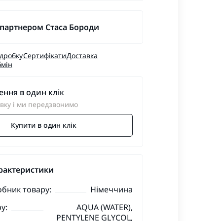
 партнером Стаса Бороди
ідробку
Сертифікати
Доставка
бмін
ння в один клік
вку і ми передзвонимо
Купити в один клік
рактеристики
обник товару:
Німеччина
у:
AQUA (WATER),
PENTYLENE GLYCOL,