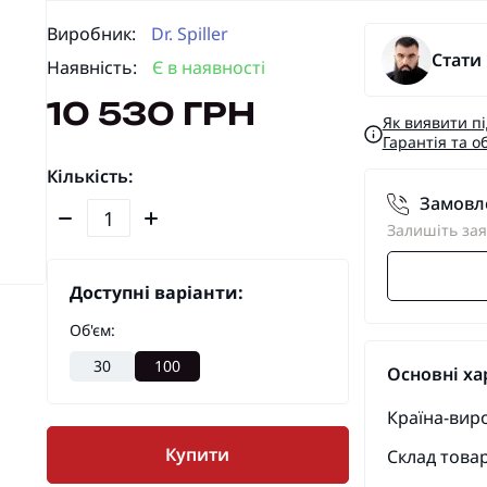
Виробник:
Dr. Spiller
Стати
Наявність:
Є в наявності
10 530 ГРН
Як виявити п
Гарантія та о
Кількість:
Замовле
Залишіть зая
Доступні варіанти:
Об'єм:
30
100
Основні ха
Країна-вир
Купити
Склад товар