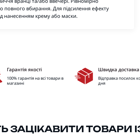
иччя вранці та/або ввечері. Рівномірно
о повного вбирання. Для підсилення ефекту
д нанесенням крему або маски.
Гарантія якості
Швидка доставка
100% гарантія на всі товари в
Відправка посилок 
магазині
дня
 ЗАЦІКАВИТИ ТОВАРИ ІЗ