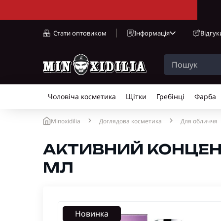
Стати оптовиком
Інформація
Відгук
Чоловіча косметика
Щітки
Гребінці
Фарба
Minoxidilia
Доглядова косметика
Для обличчя
АКТИВНИЙ КОНЦЕНТР
МЛ
Новинка