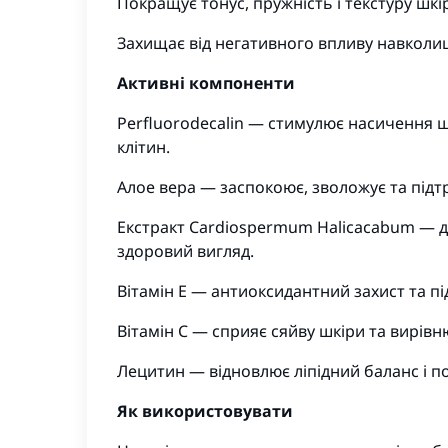
Покращує тонус, пружність і текстуру шкі
Захищає від негативного впливу навкол
Активні компоненти
Perfluorodecalin — стимулює насичення ш
клітин.
Алое вера — заспокоює, зволожує та під
Екстракт Cardiospermum Halicacabum — 
здоровий вигляд.
Вітамін E — антиоксидантний захист та пі
Вітамін C — сприяє сяйву шкіри та вирів
Лецитин — відновлює ліпідний баланс і п
Як використовувати