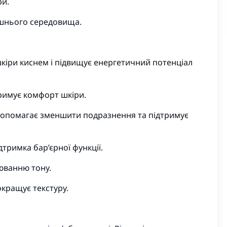
ри.
ишнього середовища.
кіри киснем і підвищує енергетичний потенціал
тримує комфорт шкіри.
допомагає зменшити подразнення та підтримує
дтримка бар’єрної функції.
нюванню тону.
окращує текстуру.