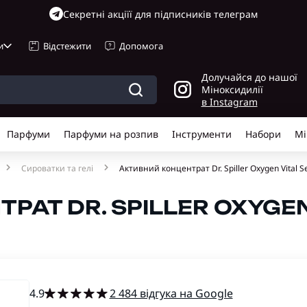
Cекретні акціїї для підписників телеграм
и
Відстежити
Допомога
Долучайся до нашої
Міноксидилії
в Instagram
Парфуми
Парфуми на розпив
Інструменти
Набори
Мі
Сироватки та гелі
Активний концентрат Dr. Spiller Oxygen Vital 
АТ DR. SPILLER OXYGEN
4.9
2 484 відгука на Google