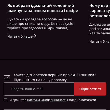
Як вибрати ідеальний чоловічий
Чому варт
шампунь: за типом волосся і шкіри
сироватку
ретиноло
Сучасний догляд за волоссям — це не
лише про стиль чи моду. Це передусім
Догляд за ш
турбота про здоров’я шкіри голови,
досі залиш
волосся і загальний вигляд. Особливо це
навіть зайв
Читати більше
актуально для чоловіків, які часто
можна почут
нехтують регулярним і правильно
Читати біл
косметику. 
підібраним доглядом. Вибір правильного
доглянута ш
ш..
зовнішність,
Хочете дізнаватися першим про акції і знижки?
Підпишіться на нашу розсилку
Підписатися
Я прочитав
Політика конфіденційності
і згоден з вимогами