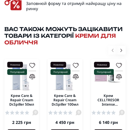
Заповнюй форму та отримуй найкращу ціну на
ринку
ВАС ТАКОЖ МОЖУТЬ ЗАЦІКАВИТИ
ТОВАРИ ІЗ КАТЕГОРІЇ
КРЕМИ ДЛЯ
ОБЛИЧЧЯ
Новинка
Новинка
Новинка
Популярний
Популярний
Популярний
Крем Care &
Крем Care &
Крем
Repair Cream
Repair Cream
CELLTRESOR
Dr.Spiller 50мл
Dr.Spiller 100мл
Intense
Rebuilding
0
0
0
Cream Dr.Spiller
50ml
2 225 грн
4 450 грн
6 140 грн