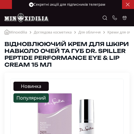
Cекретні акціїї для підписників телеграм
Minoxidilia
Доглядова косметика
Для обличчя
Креми для обл
ВІДНОВЛЮЮЧИЙ КРЕМ ДЛЯ ШКІРИ
НАВКОЛО ОЧЕЙ ТА ГУБ DR. SPILLER
PEPTIDE PERFORMANCE EYE & LIP
CREAM 15 МЛ
Новинка
Популярний