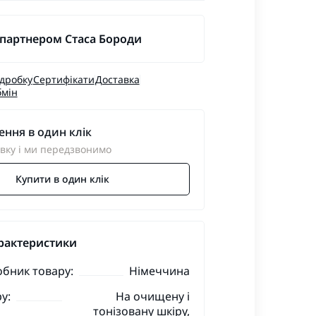
 партнером Стаса Бороди
ідробку
Сертифікати
Доставка
бмін
ння в один клік
вку і ми передзвонимо
Купити в один клік
рактеристики
обник товару:
Німеччина
у:
На очищену і
тонізовану шкіру,