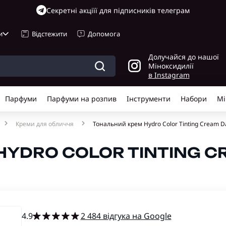
Cекретні акціїї для підписників телеграм
и
Відстежити
Допомога
Долучайся до нашої
Міноксидилії
в Instagram
Парфуми
Парфуми на розпив
Інструменти
Набори
Мі
Креми для обличчя
Тональний крем Hydro Color Tinting Cream Dar
YDRO COLOR TINTING CR
4.9
2 484 відгука на Google