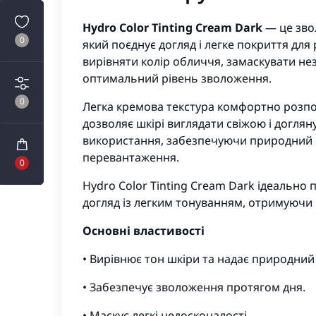
Hydro Color Tinting Cream Dark
— це зво
0
який поєднує догляд і легке покриття для
вирівняти колір обличчя, замаскувати не
оптимальний рівень зволоження.
0
Легка кремова текстура комфортно розпод
дозволяє шкірі виглядати свіжою і догля
використання, забезпечуючи природний фі
перевантаження.
0
Hydro Color Tinting Cream Dark ідеально 
догляд із легким тонуванням, отримуючи 
Основні властивості
• Вирівнює тон шкіри та надає природний 
• Забезпечує зволоження протягом дня.
• Маскує легкі недосконалості.