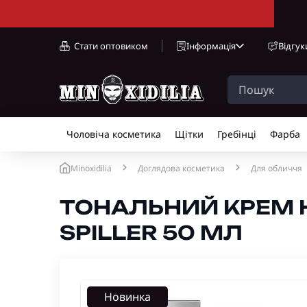
Стати оптовиком
Інформація
Відгук
Чоловіча косметика
Щітки
Гребінці
Фарба
Minoxidilia
Доглядова косметика
Для обличчя
ТОНАЛЬНИЙ КРЕМ H
SPILLER 50 МЛ
Новинка