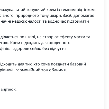
ложувальний тонуючий крем із темним відтінком,
 рівного, природного тону шкіри. Засіб допомагає
значні недосконалості та водночас підтримати
іляється по шкірі, не створює ефекту маски та
нутою. Крем підходить для щоденного
ніш і здорове сяйво без відчуття
підходить для тих, хто хоче поєднати базовий
рівний і гармонійний тон обличчя.
відтінок.