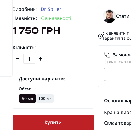
Виробник:
Dr. Spiller
Стати
Наявність:
Є в наявності
1 750 ГРН
Як виявити п
Гарантія та о
Кількість:
Замовле
Залишіть зая
Доступні варіанти:
Об'єм:
50 мл
100 мл
Основні ха
Країна-вир
Купити
Склад товар