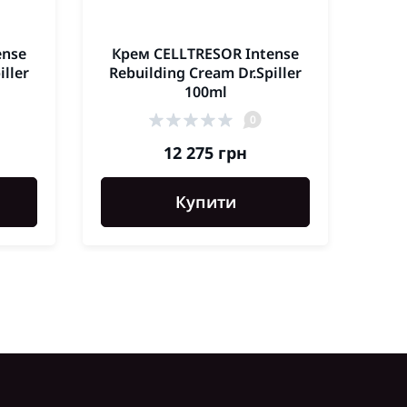
ense
Крем CELLTRESOR Intense
Ле
iller
Rebuilding Cream Dr.Spiller
In
100ml
0
12 275 грн
Купити