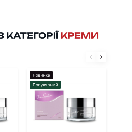
 КАТЕГОРІЇ
КРЕМИ
Новинка
Нови
Популярний
Попу