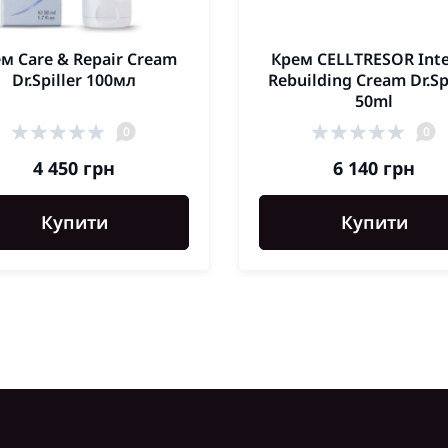
м Care & Repair Cream
Крем CELLTRESOR Int
Dr.Spiller 100мл
Rebuilding Cream Dr.Sp
50ml
0
0
4 450 грн
6 140 грн
Купити
Купити