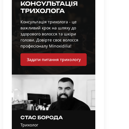
КОНСУЛЬТАЦІЯ
ТРИХОЛОГА
Консультація трихолога - це
важливий крок на шляху до
здорового волосся та шкіри
голови. Довірте своє волосся
професіоналу Minoxidilia!
Задати питання трихологу
СТАС БОРОДА
Трихолог