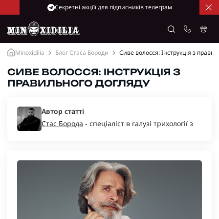
Cекретні акціїї для підписників телеграм
Minoxidilia
Блог Стаса Бороди
Сиве волосся: Інструкція з прави
СИВЕ ВОЛОССЯ: ІНСТРУКЦІЯ З
ПРАВИЛЬНОГО ДОГЛЯДУ
Автор статті
Стас Борода
- спеціаліст в галузі трихології з
багаторічним досвідом, засновник компаній
“Minoxidil-Ukraine”, “Minoxidilia”.