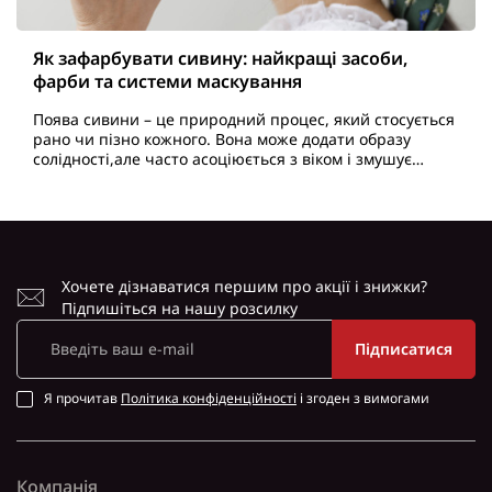
Як зафарбувати сивину: найкращі засоби,
фарби та системи маскування
Поява сивини – це природний процес, який стосується
рано чи пізно кожного. Вона може додати образу
солідності,але часто асоціюється з віком і змушує
людей шукати способи, як зафарбувати сивину. На
щас..
Хочете дізнаватися першим про акції і знижки?
Підпишіться на нашу розсилку
Підписатися
Я прочитав
Політика конфіденційності
і згоден з вимогами
Компанія