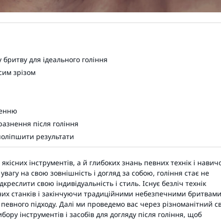
бритву для ідеального гоління
сим зрізом
ненню
разнення після гоління
 поліпшити результати
 якісних інструментів, а й глибоких знань певних технік і навичо
увагу на свою зовнішність і догляд за собою, гоління стає не
реслити свою індивідуальність і стиль. Існує безліч технік
них станків і закінчуючи традиційними небезпечними бритвами
є певного підходу. Далі ми проведемо вас через різноманітний св
ору інструментів і засобів для догляду після гоління, щоб