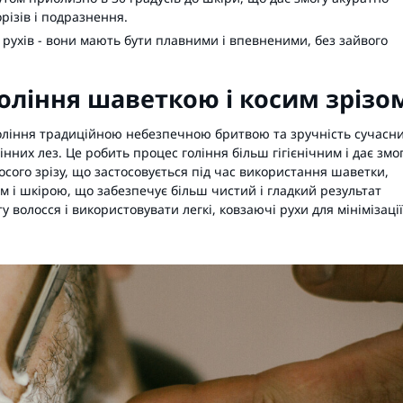
різів і подразнення.
і рухів - вони мають бути плавними і впевненими, без зайвого
гоління шаветкою і косим зрізо
гоління традиційною небезпечною бритвою та зручність сучасн
нних лез. Це робить процес гоління більш гігієнічним і дає змо
осого зрізу, що застосовується під час використання шаветки,
м і шкірою, що забезпечує більш чистий і гладкий результат
 волосся і використовувати легкі, ковзаючі рухи для мінімізації