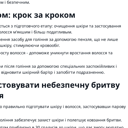
м і безпечним.
ом: крок за кроком
ться з підготовчого етапу: очищення шкіри та застосування
олосся м'якшим і більш податливым.
ення засобу для гоління за допомогою пензля, що не лише
 шкіру, стимулюючи кровообіг.
росту волосся - допоможе уникнути вростання волосся та
 після гоління за допомогою спеціальних заспокійливих і
 відновити шкірний бар'єр і запобігти подразненню.
стовувати небезпечну бритву
я
 правильно підготувати шкіру і волосся, застосувавши парову
гоління забезпечує захист шкіри і полегшує ковзання бритви.
том приблизно в 30 градусів до шкіри, що дає змогу акуратно