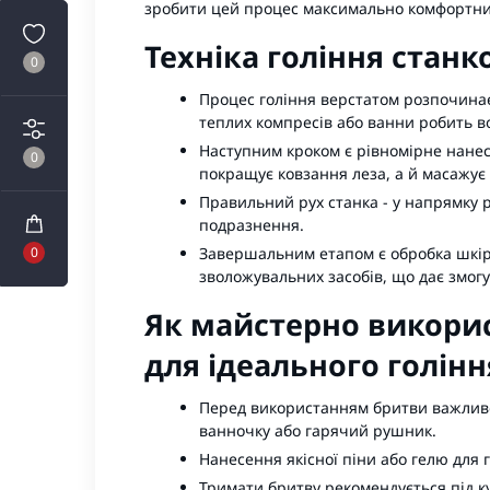
зробити цей процес максимально комфортни
Техніка гоління станк
0
Процес гоління верстатом розпочинає
теплих компресів або ванни робить в
Наступним кроком є рівномірне нанес
0
покращує ковзання леза, а й масажує
Правильний рух станка - у напрямку 
подразнення.
Завершальним етапом є обробка шкіри
0
зволожувальних засобів, що дає змогу
Як майстерно викори
для ідеального голінн
Перед використанням
бритви
важливо
ванночку або гарячий рушник.
Нанесення якісної піни або гелю для 
Тримати бритву рекомендується під ку