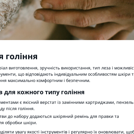
я гоління
ріал виготовлення, зручність використання, тип леза і можливіс
рументи, що відповідають індивідуальним особливостям шкіри т
ління максимально комфортним і безпечним.
в для кожного типу гоління
ментами є якісний верстат із замінними картриджами, пензель
ду після гоління.
тви до набору додаються шкіряний ремінь для правки та
ля обробки шкіри.
іляти увагу якості інструментів і регулярно їх оновлювати, що