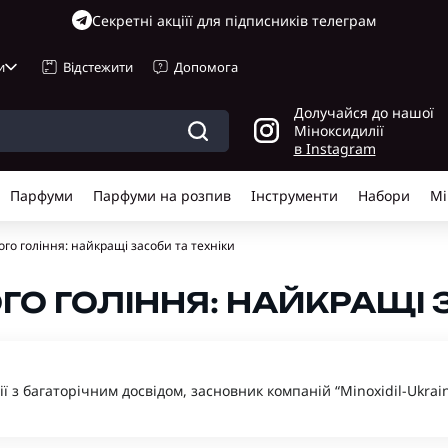
Cекретні акціїї для підписників телеграм
и
Відстежити
Допомога
Долучайся до нашої
Міноксидилії
в Instagram
Парфуми
Парфуми на розпив
Інструменти
Набори
Мі
го гоління: найкращі засоби та техніки
ГО ГОЛІННЯ: НАЙКРАЩІ 
гії з багаторічним досвідом, засновник компаній “Minoxidil-Ukrain