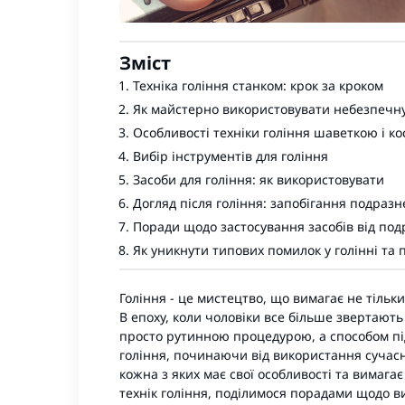
Зміст
Техніка гоління станком: крок за кроком
Як майстерно використовувати небезпечну 
Особливості техніки гоління шаветкою і ко
Вибір інструментів для гоління
Засоби для гоління: як використовувати
Догляд після гоління: запобігання подраз
Поради щодо застосування засобів від под
Як уникнути типових помилок у голінні та
Гоління - це мистецтво, що вимагає не тільки
В епоху, коли чоловіки все більше звертають 
просто рутинною процедурою, а способом підк
гоління, починаючи від використання сучас
кожна з яких має свої особливості та вимага
технік гоління, поділимося порадами щодо виб