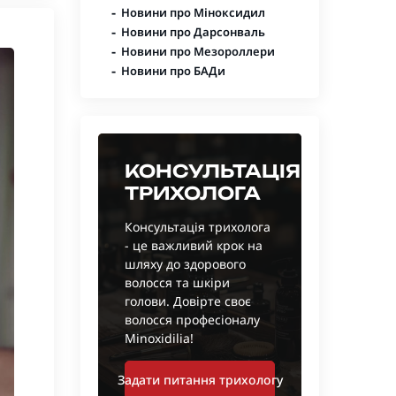
-
Новини про Міноксидил
-
Новини про Дарсонваль
-
Новини про Мезороллери
-
Новини про БАДи
КОНСУЛЬТАЦІЯ
ТРИХОЛОГА
Консультація трихолога
- це важливий крок на
шляху до здорового
волосся та шкіри
голови. Довірте своє
волосся професіоналу
Minoxidilia!
Задати питання трихологу