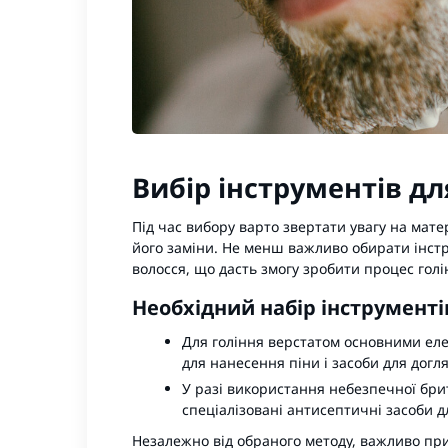
Вибір інструментів дл
Під час вибору варто звертати увагу на мате
його заміни. Не менш важливо обирати інст
волосся, що дасть змогу зробити процес го
Необхідний набір інструменті
Для гоління верстатом основними еле
для нанесення піни і засоби для догля
У разі використання небезпечної бри
спеціалізовані антисептичні засоби д
Незалежно від обраного методу, важливо прид