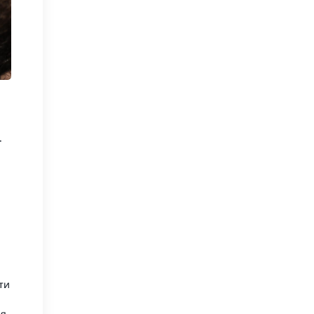
.
ти
я.