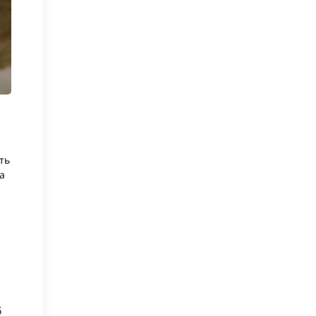
ть
а
б