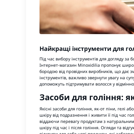
Найкращі інструменти для гол
Під час вибору інструментів для догляду за 
Інтернет-магазин Minoxidilia пропонує широк
бородою від провідних виробників, що дає з
інструментів, важливо звернути увагу на супу
допоможуть підтримувати волосся у відмінно
Засоби для гоління: 
Якісні засоби для гоління, як-от
піни
,
гелі
аб
шкіру від подразнення і живити її під час го
віддаючи перевагу продуктам з натуральними
шкіру під час і після гоління. Огляди та ві
відкрити для себе нові продукти, які забезп