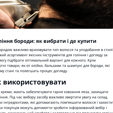
іння бороди: як вибрати і де купити
бородою важливо враховувати тип волосся та уподобання в стилі
ий асортимент якісних інструментів для гоління і догляду за
могу підібрати оптимальний варіант для кожного. Крім
тні товари, як-от олійки, бальзами та шампуні для бороди, які
му стані та полегшать процес догляду.
як використовувати
о
креми
, мають забезпечувати гарне ковзання леза, захищати
ління. Під час вибору засобу важливо звертати увагу на склад,
 інгредієнтами, які допомагають пом'якшити волосся і захисти
дгуки покупців можуть допомогти зробити інформований вибір і
ечать максимальний комфорт і задоволення від процедури голінн