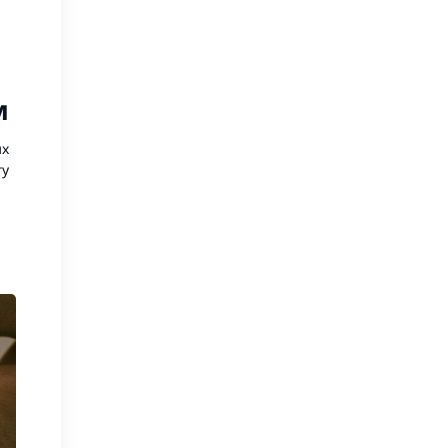
жінок
Набори для росту волосся для
чоловіків
м
их
гу