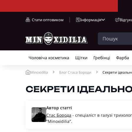
Стати оптовиком
Інформація
Відгук
Чоловіча косметика
Щітки
Гребінці
Фарба
Minoxidilia
Блог Стаса Бороди
Секрети ідеально
СЕКРЕТИ ІДЕАЛЬНО
Автор статті
Стас Борода
- спеціаліст в галузі трихоло
“Minoxidilia”.