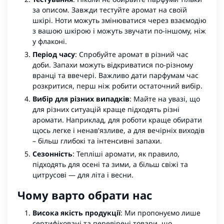
за описом. Завжди тестуйте аромат на своїй
шкірі. Ноти можуть змінюватися через взаємодію
з вашою шкірою і можуть звучати по-іншому, ніж
у флаконі.
Період часу
: Спробуйте аромат в різний час
доби. Запахи можуть відкриватися по-різному
вранці та ввечері. Важливо дати парфумам час
розкритися, перш ніж робити остаточний вибір.
Вибір для різних випадків
: Майте на увазі, що
для різних ситуацій краще підходять різні
аромати. Наприклад, для роботи краще обирати
щось легке і ненав'язливе, а для вечірніх виходів
– більш глибокі та інтенсивні запахи.
Сезонність
: Тепліші аромати, як правило,
підходять для осені та зими, а більш свіжі та
цитрусові — для літа і весни.
Чому варто обрати нас
Висока якість продукції
: Ми пропонуємо лише
сертифіковані та перевірені товари, що