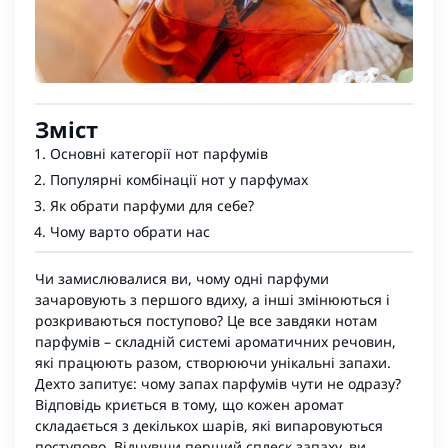
Зміст
Основні категорії нот парфумів
Популярні комбінації нот у парфумах
Як обрати парфуми для себе?
Чому варто обрати нас
Чи замислювалися ви, чому одні парфуми
зачаровують з першого вдиху, а інші змінюються і
розкриваються поступово? Це все завдяки нотам
парфумів
– складній системі ароматичних речовин,
які працюють разом, створюючи унікальні запахи.
Дехто запитує: чому запах парфумів чути не одразу?
Відповідь криється в тому, що кожен аромат
складається з декількох шарів, які випаровуються
поступово. Відчувши перший сплеск запаху, ви