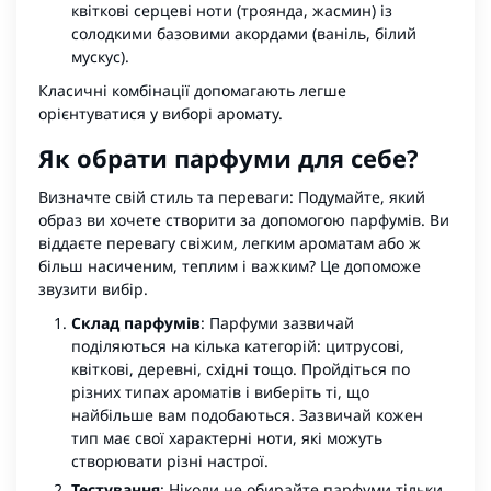
квіткові серцеві ноти (троянда, жасмин) із
солодкими базовими акордами (ваніль, білий
мускус).
Класичні комбінації допомагають легше
орієнтуватися у виборі аромату.
Як обрати парфуми для себе?
Визначте свій стиль та переваги: Подумайте, який
образ ви хочете створити за допомогою парфумів. Ви
віддаєте перевагу свіжим, легким ароматам або ж
більш насиченим, теплим і важким? Це допоможе
звузити вибір.
Склад парфумів
: Парфуми зазвичай
поділяються на кілька категорій: цитрусові,
квіткові, деревні, східні тощо. Пройдіться по
різних типах ароматів і виберіть ті, що
найбільше вам подобаються. Зазвичай кожен
тип має свої характерні ноти, які можуть
створювати різні настрої.
Тестування
: Ніколи не обирайте парфуми тільки