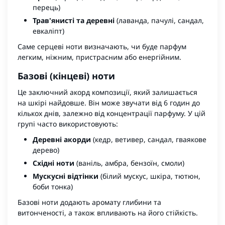
перець)
Трав'янисті та деревні
(лаванда, пачулі, сандал,
евкаліпт)
Саме серцеві ноти визначають, чи буде парфум
легким, ніжним, пристрасним або енергійним.
Базові (кінцеві) ноти
Це заключний акорд композиції, який залишається
на шкірі найдовше. Він може звучати від 6 годин до
кількох днів, залежно від концентрації парфуму. У цій
групі часто використовують:
Деревні акорди
(кедр, ветивер, сандал, гваякове
дерево)
Східні ноти
(ваніль, амбра, бензоїн, смоли)
Мускусні відтінки
(білий мускус, шкіра, тютюн,
боби тонка)
Базові ноти додають аромату глибини та
витонченості, а також впливають на його стійкість.