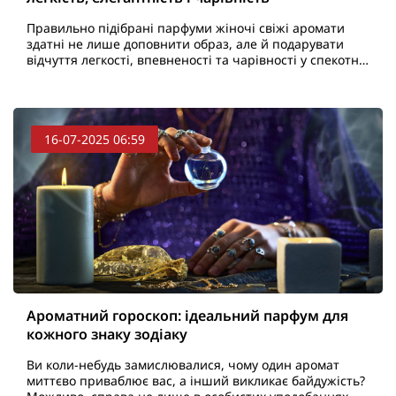
Правильно підібрані парфуми жіночі свіжі аромати
здатні не лише доповнити образ, але й подарувати
відчуття легкості, впевненості та чарівності у спекотні
дні. Далі ми представляємо топ жіночих парфумі..
16-07-2025 06:59
Ароматний гороскоп: ідеальний парфум для
кожного знаку зодіаку
Ви коли-небудь замислювалися, чому один аромат
миттєво приваблює вас, а інший викликає байдужість?