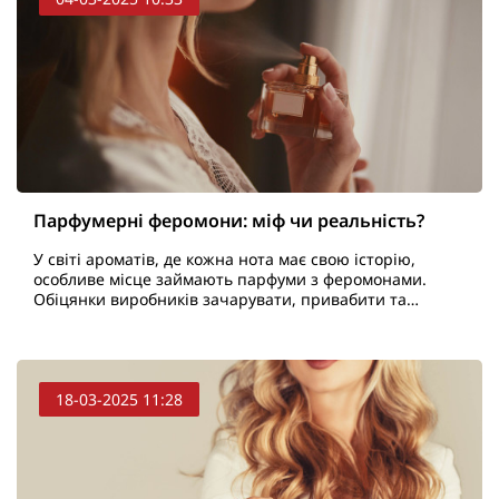
Парфумерні феромони: міф чи реальність?
У світі ароматів, де кожна нота має свою історію,
особливе місце займають парфуми з феромонами.
Обіцянки виробників зачарувати, привабити та
підкорити серця за допомогою лише кількох крапель
звучать н..
18-03-2025 11:28