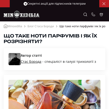
Cекретні акціїї для підписників телеграм
Minoxidilia
Блог Стаса Бороди
Що таке ноти парфумів і як їх розр
ЩО ТАКЕ НОТИ ПАРФУМІВ І ЯК ЇХ
РОЗРІЗНЯТИ?
Автор статті
Стас Борода
- спеціаліст в галузі трихології з
багаторічним досвідом, засновник компаній
“Minoxidil-Ukraine”, “Minoxidilia”.