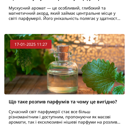
Мускусний аромат — це особливий, глибокий та
магнетичний акорд, який займає центральне місце у
світі парфумерії. Його унікальність полягає у здатності
додавати будь-якому парфуму чуттєвості, тепла та ..
17-01-2025 11:27
Що таке розпив парфумів та чому це вигідно?
Сучасний світ парфумерії стає все більш
різноманітним і доступним, пропонуючи як масові
аромати, так і ексклюзивні нішеві парфуми на розлив.
Але не завжди є можливість придбати великий флакон