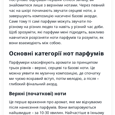
знайомитеся лише з верхніми нотами. Через певний
час на шкірі починають звучати серцеві ноти, а
завершують композицію насичені базові акорди.
Саме тому ті самі парфуми можуть звучати по-
різному на різних людях та навіть у різний час доби.
Щоб зрозуміти, які парфуми мені підходять, важливо
навчитися розрізняти ноти парфумів та розуміти, як
вони взаємодіють між собою.
Основні категорії нот парфумів
Парфумери класифікують аромати за принципом
трьох рівнів – верхні, серцеві та базові ноти. Це
можна уявити як музичну композицію, де спочатку
ми чуємо яскравий вступ, потім мелодію, а після –
глибокий фінальний акорд.
Верхні (початкові) ноти
Це перше враження про аромат, яке ми відчуваємо
після нанесення парфумів. Вони випаровуються
найшвидше – за 10-30 хвилин. Найчастіше в їхньому