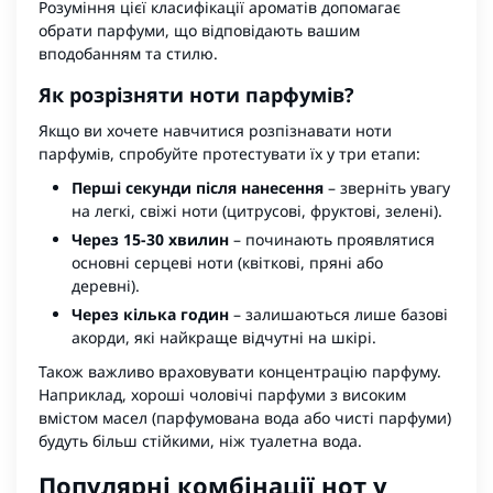
Розуміння цієї класифікації ароматів допомагає
обрати парфуми, що відповідають вашим
вподобанням та стилю.
Як розрізняти ноти парфумів?
Якщо ви хочете навчитися розпізнавати ноти
парфумів, спробуйте протестувати їх у три етапи:
Перші секунди після нанесення
– зверніть увагу
на легкі, свіжі ноти (цитрусові, фруктові, зелені).
Через 15-30 хвилин
– починають проявлятися
основні серцеві ноти (квіткові, пряні або
деревні).
Через кілька годин
– залишаються лише базові
акорди, які найкраще відчутні на шкірі.
Також важливо враховувати концентрацію парфуму.
Наприклад, хороші чоловічі парфуми з високим
вмістом масел (парфумована вода або чисті парфуми)
будуть більш стійкими, ніж туалетна вода.
Популярні комбінації нот у