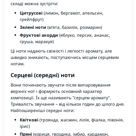
складі можна зустріти:
Цитрусові
(лимон, бергамот, апельсин,
грейпфрут)
Зелені ноти
(м'ята, базилік, розмарин)
Фруктові акорди
(яблуко, персик, ананас,
груша, маракуя)
Ці ноти надають свіжості і легкості аромату, але
швидко зникають, поступаючись місцем серцевим
нотам.
Серцеві (середні) ноти
Вони починають звучати після випаровування
верхніх нот і формують основний характер
композиції. Їх ще називають "серцем аромату".
Тривалість звучання – від кількох годин до цілого дня.
Найпоширеніші середні ноти:
Квіткові
(троянда, жасмин, лілія, фіалка, півонія,
ірис)
Пряні
(кориця, гвоздика, імбир, кардамон,