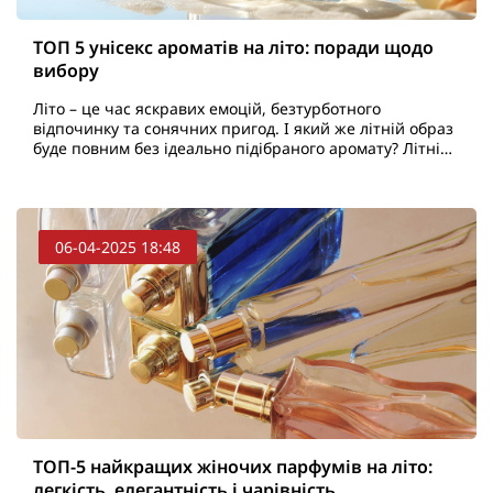
ТОП 5 унісекс ароматів на літо: поради щодо
вибору
Літо – це час яскравих емоцій, безтурботного
відпочинку та сонячних пригод. І який же літній образ
буде повним без ідеально підібраного аромату? Літні
парфуми повинні бути легкими, освіжаючими та нена..
06-04-2025 18:48
ТОП-5 найкращих жіночих парфумів на літо:
легкість, елегантність і чарівність