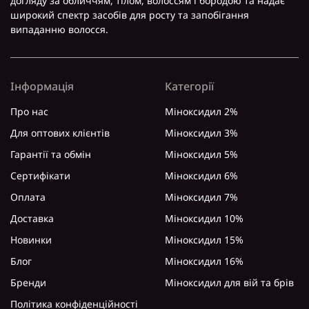
догляду за обличчям, тілом, волоссям і бородою та надає
широкий спектр засобів для росту та запобігання
випаданню волосся.
Інформація
Категорії
Про нас
Міноксидил 2%
Для оптових клієнтів
Міноксидил 3%
Гарантії та обмін
Міноксидил 5%
Сертифікати
Міноксидил 6%
Оплата
Міноксидил 7%
Доставка
Міноксидил 10%
Новинки
Міноксидил 15%
Блог
Міноксидил 16%
Бренди
Міноксидил для вій та брів
Політика конфіденційності