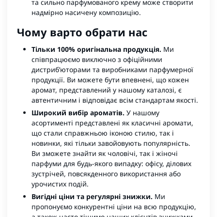
та сильно парфумованого крему може створити
надмірно насичену композицію.
Чому варто обрати нас
Тільки 100% оригінальна продукція.
Ми
співпрацюємо виключно з офіційними
дистриб’юторами та виробниками парфумерної
продукції. Ви можете бути впевнені, що кожен
аромат, представлений у нашому каталозі, є
автентичним і відповідає всім стандартам якості.
Широкий вибір ароматів.
У нашому
асортименті представлені як класичні аромати,
що стали справжньою іконою стилю, так і
новинки, які тільки завойовують популярність.
Ви зможете знайти як чоловічі, так і жіночі
парфуми для будь-якого випадку: офісу, ділових
зустрічей, повсякденного використання або
урочистих подій.
Вигідні ціни та регулярні знижки.
Ми
пропонуємо конкурентні ціни на всю продукцію,
а також часто тішимо наших клієнтів знижками