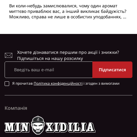
Ви коли-небудь замислювалися, чому один аромат
миттєво приваблює вас, а інший викликає байдужість?
Можливо, справа не лише в особистих уподобаннях, а
й у зірках! Астрологія та світ парфумерії мають наб..
Хочете дізнаватися першим про акції і знижки?
Підпишіться на нашу розсилку
Підписатися
Я прочитав
Політика конфіденційності
і згоден з вимогами
Компанія