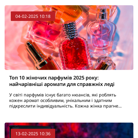
04-02-2025 10:18
Топ 10 жіночих парфумів 2025 року:
найчарівніші аромати для справжніх леді
У світі парфумів існує багато нюансів, які роблять
кожен аромат особливим, унікальним і здатним
підкреслити індивідуальність. Кожна жінка прагне
знайти саме той парфум, який буде її невидимим, але
нев..
13-02-2025 10:36