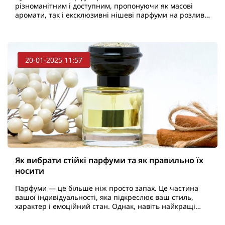
різноманітним і доступним, пропонуючи як масові
аромати, так і ексклюзивні нішеві парфуми на розлив.
Але не завжди є можливість придбати великий флакон
дорогого..
20-01-2025 11:57
Як вибрати стійкі парфуми та як правильно їх
носити
Парфуми — це більше ніж просто запах. Це частина
вашої індивідуальності, яка підкреслює ваш стиль,
характер і емоційний стан. Однак, навіть найкращі
аромати можуть не залишатися з вами на весь де..