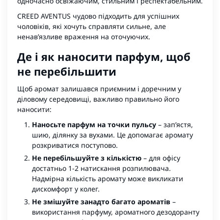
одночасно освіжаючим, стильним і респектабельним.
CREED AVENTUS чудово підходить для успішних
чоловіків, які хочуть справляти сильне, але
ненав’язливе враження на оточуючих.
Де і як наносити парфум, щоб
не перебільшити
Щоб аромат залишався приємним і доречним у
діловому середовищі, важливо правильно його
наносити:
Наносьте парфум на точки пульсу
– зап’ястя,
шию, ділянку за вухами. Це допомагає аромату
розкриватися поступово.
Не перебільшуйте з кількістю
– для офісу
достатньо 1-2 натискання розпилювача.
Надмірна кількість аромату може викликати
дискомфорт у колег.
Не змішуйте занадто багато ароматів
–
використання парфуму, ароматного дезодоранту