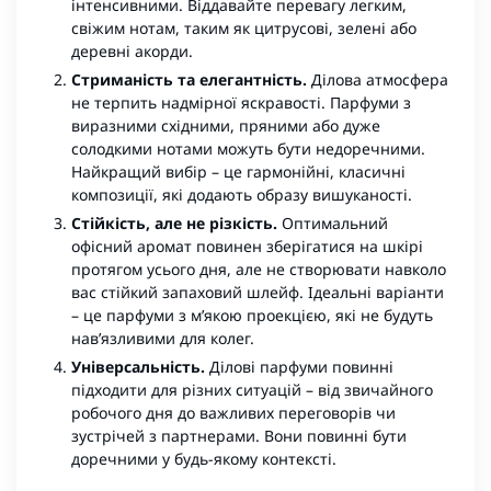
інтенсивними. Віддавайте перевагу легким,
свіжим нотам, таким як цитрусові, зелені або
деревні акорди.
Стриманість та елегантність.
Ділова атмосфера
не терпить надмірної яскравості. Парфуми з
виразними східними, пряними або дуже
солодкими нотами можуть бути недоречними.
Найкращий вибір – це гармонійні, класичні
композиції, які додають образу вишуканості.
Стійкість, але не різкість.
Оптимальний
офісний аромат повинен зберігатися на шкірі
протягом усього дня, але не створювати навколо
вас стійкий запаховий шлейф. Ідеальні варіанти
– це парфуми з м’якою проекцією, які не будуть
нав’язливими для колег.
Універсальність.
Ділові парфуми повинні
підходити для різних ситуацій – від звичайного
робочого дня до важливих переговорів чи
зустрічей з партнерами. Вони повинні бути
доречними у будь-якому контексті.