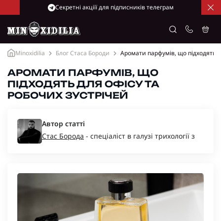
Cекретні акціїї для підписників телеграм
Minoxidilia
Блог Стаса Бороди
Аромати парфумів, що підходять д
АРОМАТИ ПАРФУМІВ, ЩО
ПІДХОДЯТЬ ДЛЯ ОФІСУ ТА
РОБОЧИХ ЗУСТРІЧЕЙ
Автор статті
Стас Борода
- спеціаліст в галузі трихології з
багаторічним досвідом, засновник компаній
“Minoxidil-Ukraine”, “Minoxidilia”.