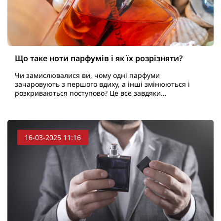
Що таке ноти парфумів і як їх розрізняти?
Чи замислювалися ви, чому одні парфуми
зачаровують з першого вдиху, а інші змінюються і
розкриваються поступово? Це все завдяки
нотам парфумів – складній системі ароматичних
речовин, які пра..
16-03-2025 11:16