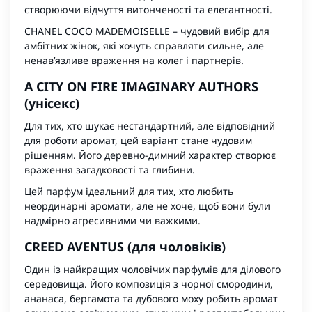
створюючи відчуття витонченості та елегантності.
CHANEL COCO MADEMOISELLE
– чудовий вибір для
амбітних жінок, які хочуть справляти сильне, але
ненав’язливе враження на колег і партнерів.
A CITY ON FIRE IMAGINARY AUTHORS
(унісекс)
Для тих, хто шукає нестандартний, але відповідний
для роботи аромат, цей варіант стане чудовим
рішенням. Його деревно-димний характер створює
враження загадковості та глибини.
Цей парфум
ідеальний для тих, хто любить
неординарні аромати, але не хоче, щоб вони були
надмірно агресивними чи важкими.
CREED AVENTUS (для чоловіків)
Один із найкращих чоловічих парфумів для ділового
середовища. Його композиція з чорної смородини,
ананаса, бергамота та дубового моху робить аромат