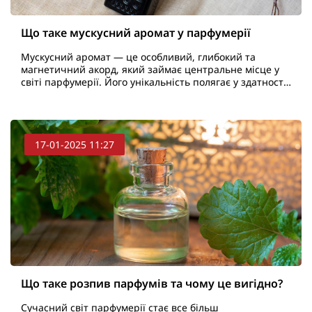
Що таке мускусний аромат у парфумерії
Мускусний аромат — це особливий, глибокий та
магнетичний акорд, який займає центральне місце у
світі парфумерії. Його унікальність полягає у здатності
додавати будь-якому парфуму чуттєвості, тепла та ..
17-01-2025 11:27
Що таке розпив парфумів та чому це вигідно?
Сучасний світ парфумерії стає все більш