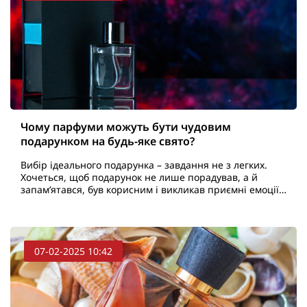
Чому парфуми можуть бути чудовим
подарунком на будь-яке свято?
Вибір ідеального подарунка – завдання не з легких.
Хочеться, щоб подарунок не лише порадував, а й
запам’ятався, був корисним і викликав приємні емоції.
Саме тому парфуми – чудовий вибір, яки..
07-02-2025 10:42