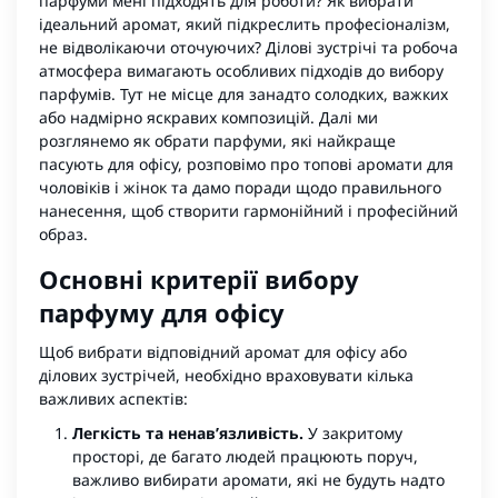
парфуми мені підходять для роботи? Як вибрати
ідеальний аромат, який підкреслить професіоналізм,
не відволікаючи оточуючих? Ділові зустрічі та робоча
атмосфера вимагають особливих підходів до вибору
парфумів. Тут не місце для занадто солодких, важких
або надмірно яскравих композицій. Далі ми
розглянемо як обрати парфуми, які найкраще
пасують для офісу, розповімо про топові аромати для
чоловіків і жінок та дамо поради щодо правильного
нанесення, щоб створити гармонійний і професійний
образ.
Основні критерії вибору
парфуму для офісу
Щоб вибрати відповідний аромат для офісу або
ділових зустрічей, необхідно враховувати кілька
важливих аспектів:
Легкість та ненав’язливість.
У закритому
просторі, де багато людей працюють поруч,
важливо вибирати аромати, які не будуть надто