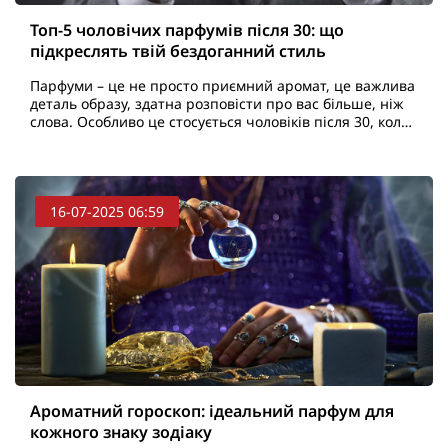
Топ-5 чоловічих парфумів після 30: що
підкреслять твій бездоганний стиль
Парфуми – це не просто приємний аромат, це важлива
деталь образу, здатна розповісти про вас більше, ніж
слова. Особливо це стосується чоловіків після 30, коли
стиль стає більш витонченим та зрілим. Пр..
16-07-2025 06:59
Ароматний гороскоп: ідеальний парфум для
кожного знаку зодіаку