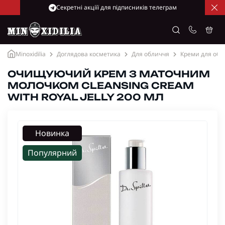
Cекретні акціїї для підписників телеграм
Minoxidilia
Доглядова косметика
Для обличчя
Креми для обл
ОЧИЩУЮЧИЙ КРЕМ З МАТОЧНИМ
МОЛОЧКОМ CLEANSING CREAM
WITH ROYAL JELLY 200 МЛ
Новинка
Популярний