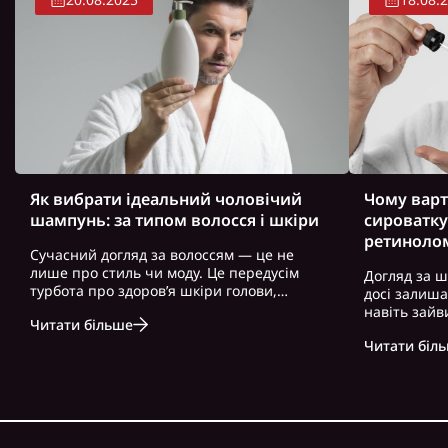
Як вибрати ідеальний чоловічий
Чому варт
шампунь: за типом волосся і шкіри
сироватку
ретиноло
Сучасний догляд за волоссям — це не
лише про стиль чи моду. Це передусім
Догляд за ш
турбота про здоров’я шкіри голови,
досі залиш
волосся і загальний вигляд. Особливо це
навіть зайв
Читати більше
актуально для чоловіків, які часто
можна почут
нехтують регулярним і правильно
Читати біл
косметику. 
підібраним доглядом. Вибір правильного
доглянута ш
ш..
зовнішність,