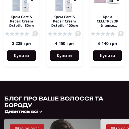
Крем Care &
Крем Care &
Крем
Repair Cream
Repair Cream
CELLTRESOR
Dr.Spiller 50мл
Dr.Spiller 100мл
Intense
Rebuilding
0
0
0
Cream Dr.Spiller
50ml
2 225 грн
4 450 грн
6 140 грн
Купити
Купити
Купити
БЛОГ ПРО ВАШЕ ВОЛОССЯ ТА
БОРОДУ
Дивитись всі
20.08.2025
18.08.