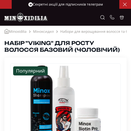
Cекретні акціїї для підписників телеграм
Minoxidilia
Міноксидил
Набори для вирощування волосся та бо
НАБІР "VIKING" ДЛЯ РОСТУ
ВОЛОССЯ БАЗОВИЙ (ЧОЛОВІЧИЙ)
Популярний