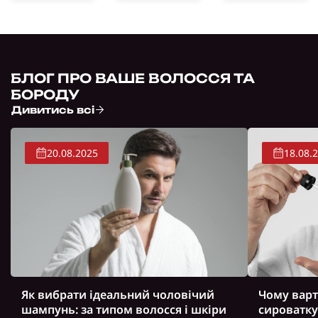
БЛОГ ПРО ВАШЕ ВОЛОССЯ ТА
БОРОДУ
Дивитись всі
20.08.2025
18.08.
Як вибрати ідеальний чоловічий
Чому варт
шампунь: за типом волосся і шкіри
сироватку