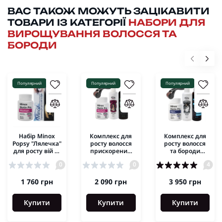
ВАС ТАКОЖ МОЖУТЬ ЗАЦІКАВИТИ
ТОВАРИ ІЗ КАТЕГОРІЇ
НАБОРИ ДЛЯ
ВИРОЩУВАННЯ ВОЛОССЯ ТА
БОРОДИ
Популярний
Популярний
Популярний
Набір Minox
Комплекс для
Комплекс для
Popsy "Лялечка"
росту волосся
росту волосся
для росту вій та
прискорений
та бороди
брів
Minox Fast
максимальний
0
0
4
growth
Minox Extra
strong big
1 760 грн
2 090 грн
3 950 грн
Купити
Купити
Купити