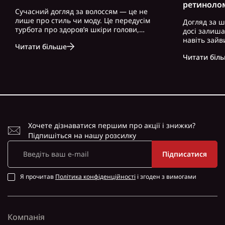
ретиноло
Сучасний догляд за волоссям — це не
лише про стиль чи моду. Це передусім
Догляд за ш
турбота про здоров’я шкіри голови,
досі залиш
волосся і загальний вигляд. Особливо це
навіть зайв
Читати більше
актуально для чоловіків, які часто
можна почут
нехтують регулярним і правильно
Читати біл
косметику. 
підібраним доглядом. Вибір правильного
доглянута ш
ш..
зовнішність,
Хочете дізнаватися першим про акції і знижки?
Підпишіться на нашу розсилку
Підписатися
Я прочитав
Політика конфіденційності
і згоден з вимогами
Компанія