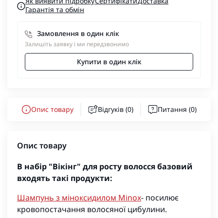
Як виявити підробку
Сертифікати
Доставка
Гарантія та обмін
Замовлення в один клік
Залишіть заявку і ми передзвонимо
Купити в один клік
Опис товару
Відгуків (0)
Питання
(0)
Опис товару
В набір "Вікінг" для росту волосся базовий
входять такі продукти:
Шампунь з міноксидилом Minox
-
посилює
кровопостачання волосяної цибулини.