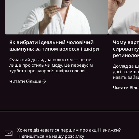
Як вибрати ідеальний чоловічий
Чому варт
шампунь: за типом волосся і шкіри
сироватку
ретиноло
Сучасний догляд за волоссям — це не
лише про стиль чи моду. Це передусім
Догляд за ш
турбота про здоров’я шкіри голови,
досі залиш
волосся і загальний вигляд. Особливо це
навіть зайв
Читати більше
актуально для чоловіків, які часто
можна почут
нехтують регулярним і правильно
Читати біл
косметику. 
підібраним доглядом. Вибір правильного
доглянута ш
ш..
зовнішність,
Хочете дізнаватися першим про акції і знижки?
Підпишіться на нашу розсилку