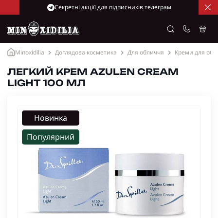
Cекретні акціїї для підписників телеграм
Minoxidilia
Доглядова косметика
Для обличчя
Креми для обл
ЛЕГКИЙ КРЕМ AZULEN CREAM
LIGHT 100 МЛ
Новинка
Популярний