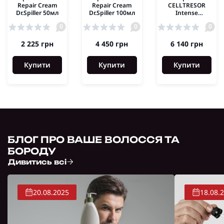
Repair Cream
Repair Cream
CELLTRESOR
Dr.Spiller 50мл
Dr.Spiller 100мл
Intense
Rebuilding
0
0
0
Cream Dr.Spiller
50ml
2 225 грн
4 450 грн
6 140 грн
Купити
Купити
Купити
БЛОГ ПРО ВАШЕ ВОЛОССЯ ТА
БОРОДУ
Дивитись всі
20.08.2025
18.08.