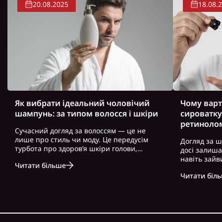
20.08.2025
18.08.
Як вибрати ідеальний чоловічий
Чому варт
шампунь: за типом волосся і шкіри
сироватку
ретиноло
Сучасний догляд за волоссям — це не
лише про стиль чи моду. Це передусім
Догляд за ш
турбота про здоров’я шкіри голови,
досі залиш
волосся і загальний вигляд. Особливо це
навіть зайв
Читати більше
актуально для чоловіків, які часто
можна почут
нехтують регулярним і правильно
Читати біл
косметику. 
підібраним доглядом. Вибір правильного
доглянута ш
ш..
зовнішність,