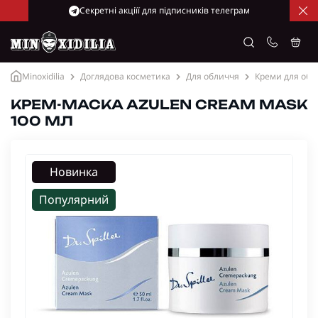
Cекретні акціїї для підписників телеграм
Minoxidilia
Доглядова косметика
Для обличчя
Креми для обл
КРЕМ-МАСКА AZULEN CREAM MASK
100 МЛ
Новинка
Популярний