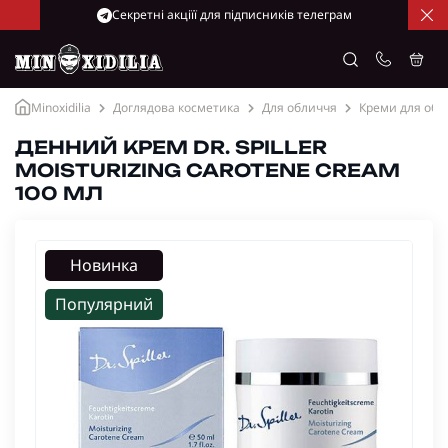
Cекретні акціїї для підписників телеграм
Minoxidilia
Доглядова косметика
Для обличчя
Креми для обл
ДЕННИЙ КРЕМ DR. SPILLER
MOISTURIZING CAROTENE CREAM
100 МЛ
Новинка
Популярний