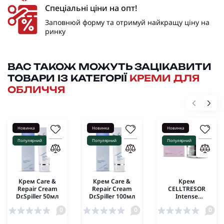
Спеціальні ціни на опт!
Заповнюй форму та отримуй найкращу ціну на
ринку
ВАС ТАКОЖ МОЖУТЬ ЗАЦІКАВИТИ
ТОВАРИ ІЗ КАТЕГОРІЇ
КРЕМИ ДЛЯ
ОБЛИЧЧЯ
Новинка
Новинка
Новинка
Популярний
Популярний
Популярний
Крем Care &
Крем Care &
Крем
Repair Cream
Repair Cream
CELLTRESOR
Dr.Spiller 50мл
Dr.Spiller 100мл
Intense
Rebuilding
0
0
0
Cream Dr.Spiller
50ml