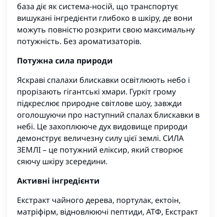
база діє як система-носій, що транспортує
вишукані інгредієнти глибоко в шкіру, де вони
можуть повністю розкрити свою максимальну
потужність. Без ароматизаторів.
Потужна сила природи
Яскраві спалахи блискавки освітлюють небо і
прорізають гігантські хмари. Гуркіт грому
підкреслює природне світлове шоу, завжди
оголошуючи про наступний спалах блискавки в
небі. Це захоплююче дух видовище природи
демонструє величезну силу цієї землі. СИЛА
ЗЕМЛІ – це потужний еліксир, який створює
сяючу шкіру зсередини.
Активні інгредієнти
Екстракт чайного дерева, портулак, ектоін,
матріфірм, відновлюючі пептиди, АТФ, Екстракт