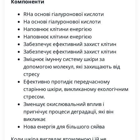
Компоненти
RНа основі гіалуронової кислоти
На основі гіалуронової кислоти
Наповнює клітини енергією
Наповнює клітини енергією
Забезпечує ефективний захист клітин
Забезпечує ефективний захист клітин
Зміцнює імунну систему шкіри за
допомогою молекул, які захищають від
стресу
Ефективно протидіє передчасному
старінню шкіри, викликаному екологічним
стресом.
Зменшує окислювальний вплив і
пригнічує процеси деградації, які вiн
викликає
Нова енергія для більшого сяйва
Коли шкіра виглядає втомленою і їй не