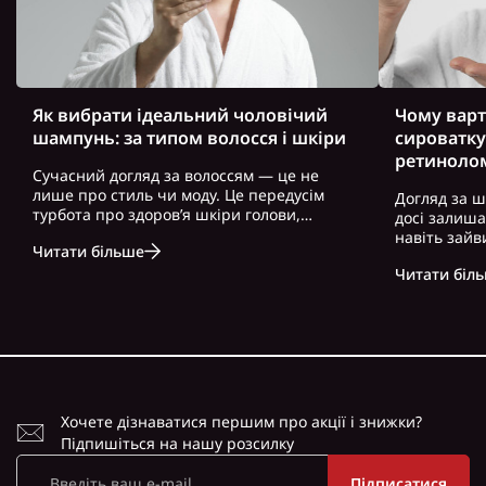
Як вибрати ідеальний чоловічий
Чому варт
шампунь: за типом волосся і шкіри
сироватку
ретиноло
Сучасний догляд за волоссям — це не
лише про стиль чи моду. Це передусім
Догляд за ш
турбота про здоров’я шкіри голови,
досі залиш
волосся і загальний вигляд. Особливо це
навіть зайв
Читати більше
актуально для чоловіків, які часто
можна почут
нехтують регулярним і правильно
Читати біл
косметику. 
підібраним доглядом. Вибір правильного
доглянута ш
ш..
зовнішність,
Хочете дізнаватися першим про акції і знижки?
Підпишіться на нашу розсилку
Підписатися