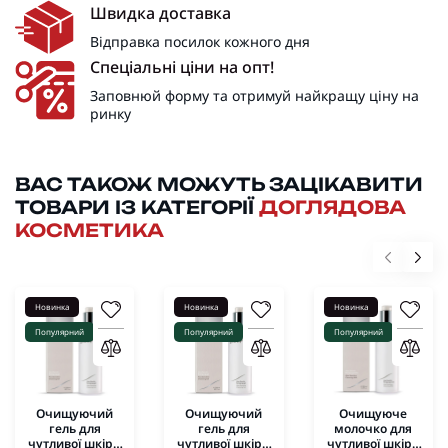
Швидка доставка
Відправка посилок кожного дня
Спеціальні ціни на опт!
Заповнюй форму та отримуй найкращу ціну на
ринку
ВАС ТАКОЖ МОЖУТЬ ЗАЦІКАВИТИ
ТОВАРИ ІЗ КАТЕГОРІЇ
ДОГЛЯДОВА
КОСМЕТИКА
Новинка
Новинка
Новинка
Популярний
Популярний
Популярний
Очищуючий
Очищуючий
Очищуюче
гель для
гель для
молочко для
чутливої шкіри
чутливої шкіри
чутливої шкіри