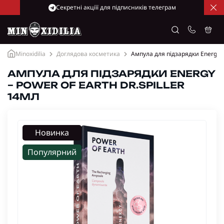
Cекретні акціїї для підписників телеграм
Minoxidilia
Доглядова косметика
Ампула для підзарядки Energy – 
АМПУЛА ДЛЯ ПІДЗАРЯДКИ ENERGY
– POWER OF EARTH DR.SPILLER
14МЛ
Новинка
Популярний