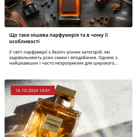
Що таке нішева парфумерія та в чому її
особливості
У світі парфумерії є безліч різних категорій, які
задовольняють різні смаки і вподобання. Однією з
найцікавіших і часто незрозумілих для широкого
загалу категорій є нішеві парфуми. Ці аромати від..
16-10-2024 14:01