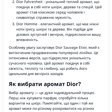
Dior Fahrenheit
- унікальний теплий аромат, що
поєднує в собі ноти шкіри, дерева та спецій. Цей
аромат став класикою серед чоловіків і
символізує справжню мужність.
Dior Homme - елегантний аромат, що має ніжні
ноти ірису, шкіри та дерева. Він підійде для
ділових зустрічей і вечірок, підкреслюючи вашу
впевненість.
Особливу увагу заслуговує
Dior Sauvage Elixir
, який є
витонченим продовженням популярної лінійки. Це
інтенсивна версія, що підкреслює унікальність
сучасного чоловіка. Цей аромат поєднує в собі
свіжість, теплоту та глибину, що робить його
ідеальним для вечірніх заходів.
Як вибрати аромат Dior?
Вибір аромату — це дуже індивідуальний процес.
Перш ніж купувати парфум, спробуйте кілька
варіантів на шкірі. Пам’ятайте, що один і той же
аромат може по-різному розкриватися на різних