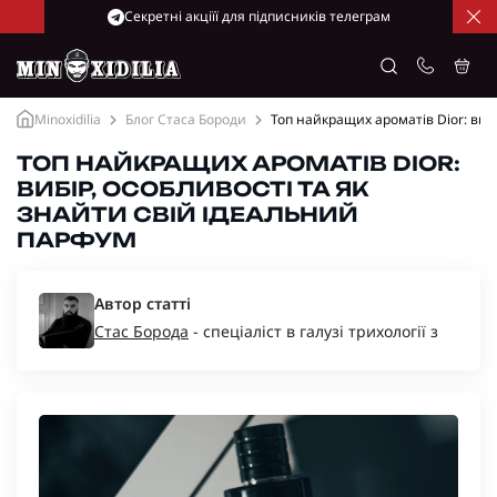
Cекретні акціїї для підписників телеграм
Minoxidilia
Блог Стаса Бороди
Топ найкращих ароматів Dior: виб
ТОП НАЙКРАЩИХ АРОМАТІВ DIOR:
ВИБІР, ОСОБЛИВОСТІ ТА ЯК
ЗНАЙТИ СВІЙ ІДЕАЛЬНИЙ
ПАРФУМ
Автор статті
Стас Борода
- спеціаліст в галузі трихології з
багаторічним досвідом, засновник компаній
“Minoxidil-Ukraine”, “Minoxidilia”.