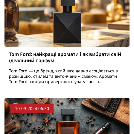
Tom Ford: найкращі аромати і як вибрати свій
ідеальний парфум
Tom Ford — це бренд, який вже давно асоціюється з
розкішшю, стилем та витонченим смаком. Аромати
Tom Ford завжди привертають увагу своєю
унікальністю та неповторним характером. Вони
підходять для тих,..
10-09-2024 06:50