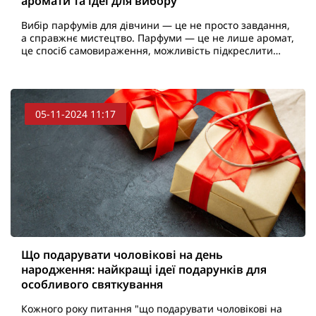
аромати та ідеї для вибору
Вибір парфумів для дівчини — це не просто завдання,
а справжнє мистецтво. Парфуми — це не лише аромат,
це спосіб самовираження, можливість підкреслити
індивідуальність і створити настрій. Однак правил..
05-11-2024 11:17
Що подарувати чоловікові на день
народження: найкращі ідеї подарунків для
особливого святкування
Кожного року питання "що подарувати чоловікові на