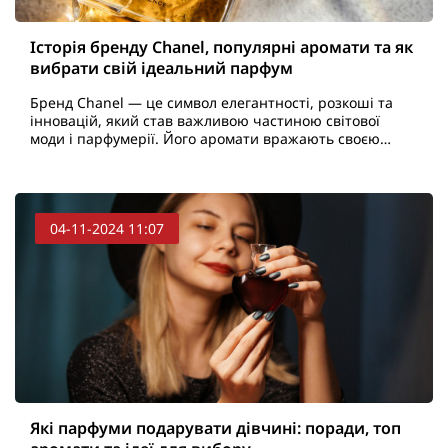
Історія бренду Chanel, популярні аромати та як
вибрати свій ідеальний парфум
Бренд Chanel — це символ елегантності, розкоші та
інновацій, який став важливою частиною світової
моди і парфумерії. Його аромати вражають своєю
глибиною і унікальністю, що робить їх невід'ємною
части..
04-11-2024 11:07
Які парфуми подарувати дівчині: поради, топ