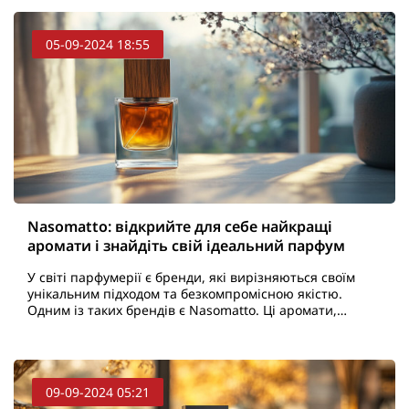
05-09-2024 18:55
Nasomatto: відкрийте для себе найкращі
аромати і знайдіть свій ідеальний парфум
У світі парфумерії є бренди, які вирізняються своїм
унікальним підходом та безкомпромісною якістю.
Одним із таких брендів є Nasomatto. Ці аромати,
створені з душею і пристрастю, відомі своєю
сміливіст..
09-09-2024 05:21