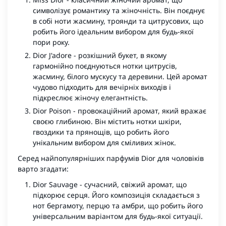
символізує романтику та жіночність. Він поєднує
в собі ноти жасмину, троянди та цитрусових, що
робить його ідеальним вибором для будь-якої
пори року.
Dior J'adore - розкішний букет, в якому
гармонійно поєднуються нотки цитрусів,
жасмину, білого мускусу та деревини. Цей аромат
чудово підходить для вечірніх виходів і
підкреслює жіночу елегантність.
Dior Poison - провокаційний аромат, який вражає
своєю глибиною. Він містить нотки шкіри,
гвоздики та прянощів, що робить його
унікальним вибором для сміливих жінок.
Серед найпопулярніших парфумів Dior для чоловіків
варто згадати:
Dior Sauvage - сучасний, свіжий аромат, що
підкорює серця. Його композиція складається з
нот бергамоту, перцю та амбри, що робить його
універсальним варіантом для будь-якої ситуації.