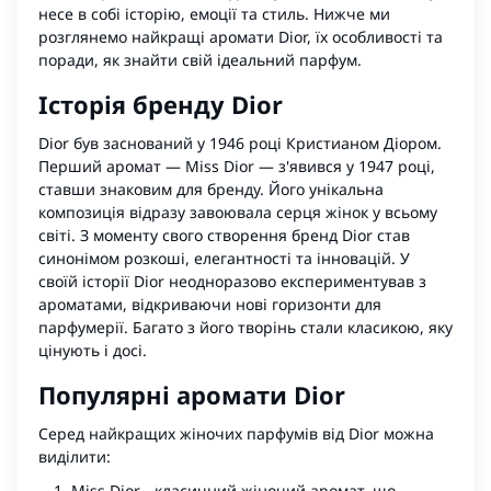
несе в собі історію, емоції та стиль. Нижче ми
розглянемо найкращі аромати Dior, їх особливості та
поради, як знайти свій ідеальний парфум.
Історія бренду Dior
Dior був заснований у 1946 році Кристианом Діором.
Перший аромат — Miss Dior — з'явився у 1947 році,
ставши знаковим для бренду. Його унікальна
композиція відразу завоювала серця жінок у всьому
світі. З моменту свого створення бренд Dior став
синонімом розкоші, елегантності та інновацій. У
своїй історії Dior неодноразово експериментував з
ароматами, відкриваючи нові горизонти для
парфумерії. Багато з його творінь стали класикою, яку
цінують і досі.
Популярні аромати Dior
Серед найкращих жіночих парфумів від Dior можна
виділити:
Miss Dior - класичний жіночий аромат, що