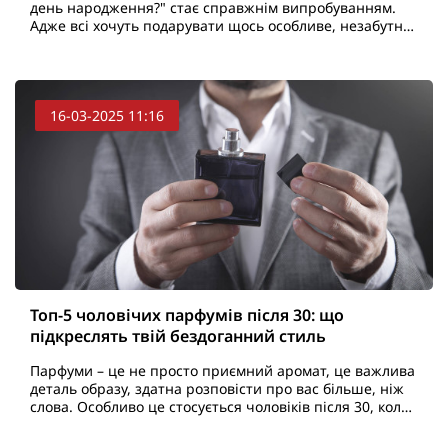
день народження?" стає справжнім випробуванням.
Адже всі хочуть подарувати щось особливе, незабутнє,
що справить враження і підкреслить вашу увагу та ..
16-03-2025 11:16
Топ-5 чоловічих парфумів після 30: що
підкреслять твій бездоганний стиль
Парфуми – це не просто приємний аромат, це важлива
деталь образу, здатна розповісти про вас більше, ніж
слова. Особливо це стосується чоловіків після 30, коли
стиль стає більш витонченим та зрілим. Пр..