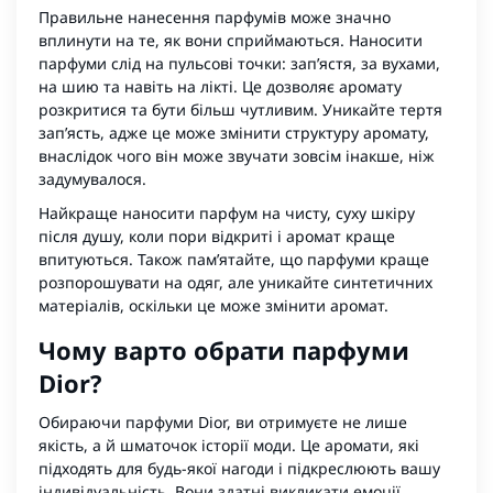
Правильне нанесення парфумів може значно
вплинути на те, як вони сприймаються. Наносити
парфуми слід на пульсові точки: зап’ястя, за вухами,
на шию та навіть на лікті. Це дозволяє аромату
розкритися та бути більш чутливим. Уникайте тертя
зап’ясть, адже це може змінити структуру аромату,
внаслідок чого він може звучати зовсім інакше, ніж
задумувалося.
Найкраще наносити парфум на чисту, суху шкіру
після душу, коли пори відкриті і аромат краще
впитуються. Також пам’ятайте, що парфуми краще
розпорошувати на одяг, але уникайте синтетичних
матеріалів, оскільки це може змінити аромат.
Чому варто обрати парфуми
Dior?
Обираючи парфуми Dior, ви отримуєте не лише
якість, а й шматочок історії моди. Це аромати, які
підходять для будь-якої нагоди і підкреслюють вашу
індивідуальність. Вони здатні викликати емоції,