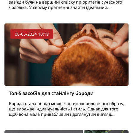
завжди були на вершині списку пріоритетів сучасного
чоловіка. У своєму прагненні знайти ідеальний
інструмент для догляду за бородою і вусами, багато ..
08-05-2024 10:19
Топ-5 засобів для стайлінгу бороди
Борода стала невід'ємною частиною чоловічого образу,
що виражає індивідуальність і стиль. Однак для того
щоб вона мала привабливий і доглянутий вигляд,
необхідно приділити увагу стайлінгу. Далі ми роз..