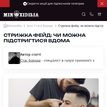
Cекретні акціїї для підписників телеграм
Minoxidilia
Блог Стаса Бороди
Стрижка фейд: чи можна підстриг
СТРИЖКА ФЕЙД: ЧИ МОЖНА
ПІДСТРИГТИСЯ ВДОМА
Автор статті
Стас Борода
- спеціаліст в галузі трихології з
багаторічним досвідом, засновник компаній
“Minoxidil-Ukraine”, “Minoxidilia”.