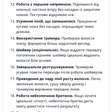
Робота з першою напрямною.
Піднімаюся від
нижньої частини вгору без насадки із закритим
ножем. Поступово відкриваю ніж.
Усунення ліній, що залишилися.
Працюючи
кутами ножа без насадок, опрацьовую темні
ділянки.
Використання тримера.
Прибираю волосся
знизу, формуючи більш акуратний вигляд.
Шейвер (опціонально).
Якщо віддаєте перевагу
поголеним скроням, шейвер ідеально видалить
волосся біля основи.
Завершальне розтушовування.
Тримером
усуваю помітні переходи після роботи шейвером.
Приведення до ладу лінії росту волосся.
Легко
зволожую волосся, сушу зверху донизу і
тримером вирівнюю передню лінію.
Робота небезпечною бритвою.
Якщо хочете
ідеальної чіткості, небезпечна бритва дасть
змогу домогтися точного результату.