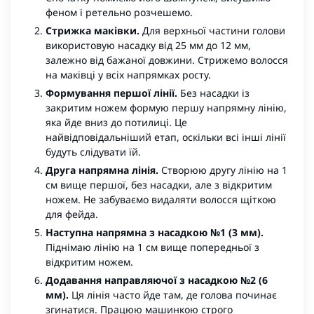
феном і ретельно розчешемо.
Стрижка маківки.
Для верхньої частини голови
використовую насадку від 25 мм до 12 мм,
залежно від бажаної довжини. Стрижемо волосся
на маківці у всіх напрямках росту.
Формування першої лінії.
Без насадки із
закритим ножем формую першу напрямну лінію,
яка йде вниз до потилиці. Це
найвідповідальніший етап, оскільки всі інші лінії
будуть слідувати їй.
Друга напрямна лінія.
Створюю другу лінію на 1
см вище першої, без насадки, але з відкритим
ножем. Не забуваємо видаляти волосся щіткою
для фейда.
Наступна напрямна з насадкою №1 (3 мм).
Піднімаю лінію на 1 см вище попередньої з
відкритим ножем.
Додавання направляючої з насадкою №2 (6
мм).
Ця лінія часто йде там, де голова починає
згинатися. Працюю машинкою строго