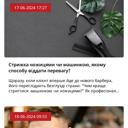
17-06-2024 17:27
Стрижка ножицями чи машинкою, якому
способу віддати перевагу?
Щоразу, коли клієнт вперше йде до нового барбера,
його переслідують безглузді страхи: "Чим краще
стригтися: машинкою чи ножицями?" Як професіонал,
хочу поділитися своїм досвідом і розповісти про
перев..
18-06-2024 09:53