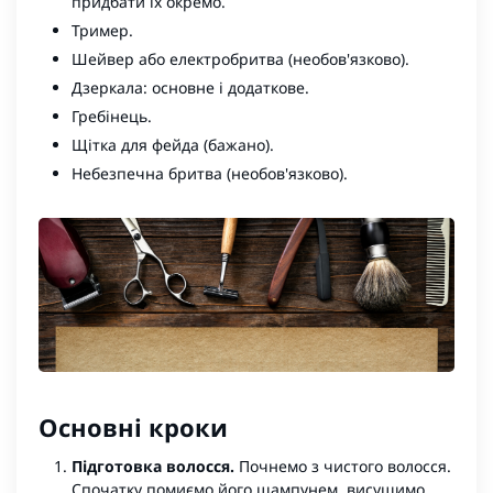
придбати їх окремо.
Тример
.
Шейвер
або електробритва (необов'язково).
Дзеркала: основне і додаткове.
Гребінець
.
Щітка для фейда (бажано).
Небезпечна бритва
(необов'язково).
Основні кроки
Підготовка волосся.
Почнемо з чистого волосся.
Спочатку помиємо його
шампунем
, висушимо