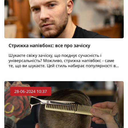
Стрижка напівбокс: все про зачіску
Шукаєте свіжу зачіску, що поєднує сучасність і
універсальність? Можливо, стрижка напівбокс - саме
те, що ви шукаєте. Цей стиль набирає популярності в
усьому світі завдяки своїй акуратній і сучасній ес..
28-06-2024 10:37