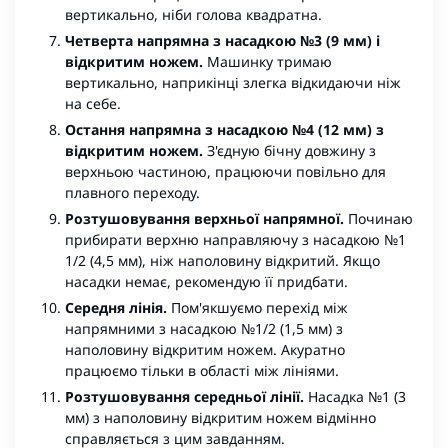
вертикально, ніби голова квадратна.
Четверта напрямна з насадкою №3 (9 мм) і
відкритим ножем.
Машинку тримаю
вертикально, наприкінці злегка відкидаючи ніж
на себе.
Остання напрямна з насадкою №4 (12 мм) з
відкритим ножем.
З'єдную бічну довжину з
верхньою частиною, працюючи повільно для
плавного переходу.
Розтушовування верхньої напрямної.
Починаю
прибирати верхню направляючу з насадкою №1
1/2 (4,5 мм), ніж наполовину відкритий. Якщо
насадки немає, рекомендую її придбати.
Середня лінія.
Пом'якшуємо перехід між
напрямними з насадкою №1/2 (1,5 мм) з
наполовину відкритим ножем. Акуратно
працюємо тільки в області між лініями.
Розтушовування середньої лінії.
Насадка №1 (3
мм) з наполовину відкритим ножем відмінно
справляється з цим завданням.