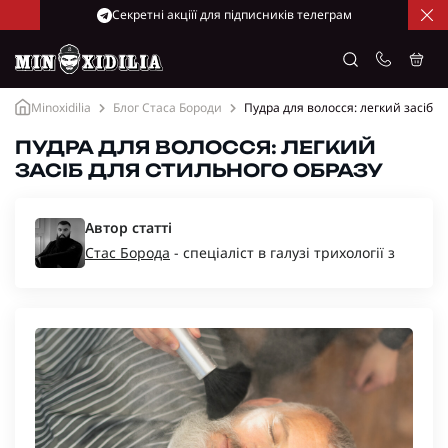
Cекретні акціїї для підписників телеграм
Minoxidilia
Блог Стаса Бороди
Пудра для волосся: легкий засіб д
ПУДРА ДЛЯ ВОЛОССЯ: ЛЕГКИЙ
ЗАСІБ ДЛЯ СТИЛЬНОГО ОБРАЗУ
Автор статті
Стас Борода
- спеціаліст в галузі трихології з
багаторічним досвідом, засновник компаній
“Minoxidil-Ukraine”, “Minoxidilia”.