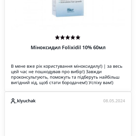
Міноксидил Folixidil 10% 60мл
В мене вже рік користування міноксидилу!) | за весь
цей час не пошкодував про вибір!) Завжди
проконсультують, поможуть та підберуть найбільш
вигідний хід, щоб стати бородачем!) Успіху вам!)
_klyuchak
08.05.2024