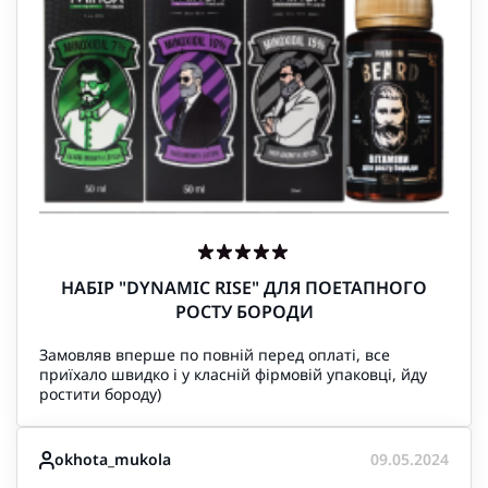
НАБІР "DYNAMIC RISE" ДЛЯ ПОЕТАПНОГО
РОСТУ БОРОДИ
Замовляв вперше по повній перед оплаті, все
приїхало швидко і у класній фірмовій упаковці, йду
ростити бороду)
okhota_mukola
09.05.2024