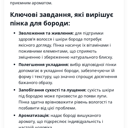
приємним ароматом.
Ключові завдання, які вирішує
пінка для бороди:
Зволоження та живлення:
для підтримки
здоров'я волосся і шкіри борода потребує
якісного догляду. Пінка насичує їх вітамінами і
поживними елементами, що сприяють
зміцненню і збереженню натурального блиску.
Полегшення укладання:
вибір відповідної пінки
допомагає в укладанні бороди, забезпечуючи їй
форму і текстуру, що значно спрощує досягнення
бажаного образу.
Запобігання сухості та лущення:
сухість шкіри
під бородою може призвести до появи лупи.
Пінка здатна врівноважити рівень вологості та
позбавити від цієї проблеми.
Ароматизація:
надає бороді вишуканого
аромату, що підкреслює індивідуальність і
настрій чоловіка.