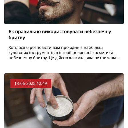
Як правильно використовувати небезпечну
бритву
Хотілося б розповісти вам про один з найбільш
культових інструментів в історії чоловічої косметики -
небезпечну бритву. Це дійсно класика, яка витримала
випробування часом. В епоху електробритв і бага..
13-06-2025 12:49