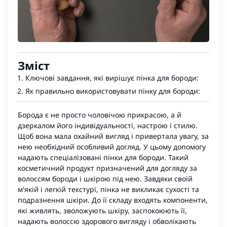
Зміст
Ключові завдання, які вирішує пінка для бороди:
Як правильно використовувати пінку для бороди:
Борода є не просто чоловічою прикрасою, а й
дзеркалом його індивідуальності, настрою і стилю.
Щоб вона мала охайний вигляд і привертала увагу, за
нею необхідний особливий догляд. У цьому допомогу
надають
спеціалізовані пінки для бороди
. Такий
косметичний продукт призначений для догляду за
волоссям бороди і шкірою під нею. Завдяки своїй
м'якій і легкій текстурі, пінка не викликає сухості та
подразнення шкіри. До її складу входять компоненти,
які живлять, зволожують шкіру, заспокоюють її,
надають волоссю здорового вигляду і обволікають