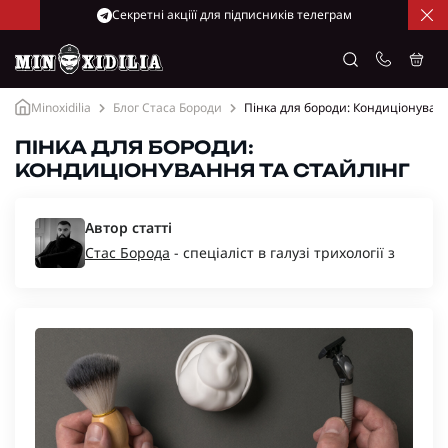
Cекретні акціїї для підписників телеграм
Minoxidilia
Блог Стаса Бороди
Пінка для бороди: Кондиціонуванн
ПІНКА ДЛЯ БОРОДИ:
КОНДИЦІОНУВАННЯ ТА СТАЙЛІНГ
Автор статті
Стас Борода
- спеціаліст в галузі трихології з
багаторічним досвідом, засновник компаній
“Minoxidil-Ukraine”, “Minoxidilia”.