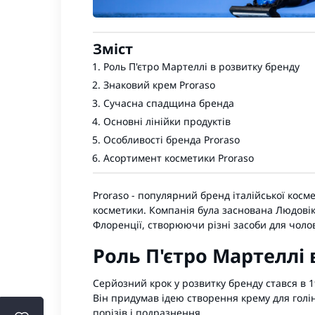
Зміст
Роль П'єтро Мартеллі в розвитку бренду
Знаковий крем Proraso
Сучасна спадщина бренда
Основні лінійки продуктів
Особливості бренда Proraso
Асортимент косметики Proraso
Proraso
- популярний бренд італійської космет
косметики. Компанія була заснована Людовік
Флоренції, створюючи різні засоби для чолов
Роль П'єтро Мартеллі
Серйозний крок у розвитку бренду стався в 1
Він придумав ідею створення крему для голін
порізів і подразнення.