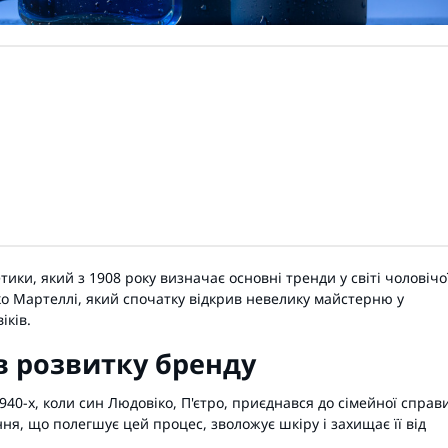
ики, який з 1908 року визначає основні тренди у світі чоловічо
о Мартеллі, який спочатку відкрив невелику майстерню у
іків.
 в розвитку бренду
940-х, коли син Людовіко, П'єтро, приєднався до сімейної справи
ня, що полегшує цей процес, зволожує шкіру і захищає її від