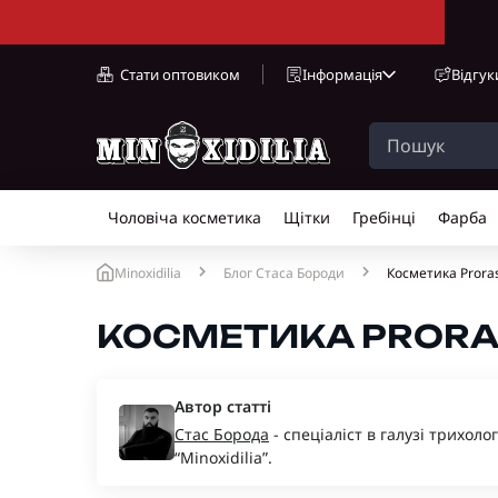
Стати оптовиком
Інформація
Відгук
Чоловіча косметика
Щітки
Гребінці
Фарба
Minoxidilia
Блог Стаса Бороди
Косметика Prora
КОСМЕТИКА PRORAS
Автор статті
Стас Борода
- спеціаліст в галузі трихоло
“Minoxidilia”.