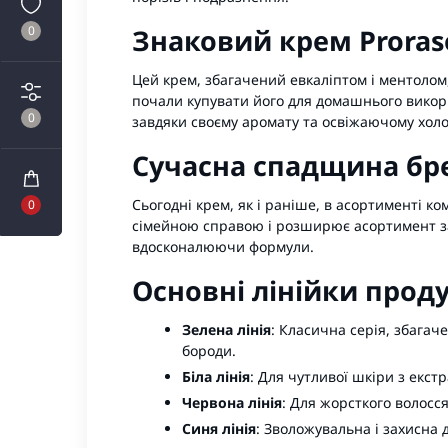
0
Знаковий крем Proras
Цей крем, збагачений евкаліптом і ментолом,
почали купувати його для домашнього викорис
0
завдяки своєму аромату та освіжаючому холо
Сучасна спадщина бр
Сьогодні крем, як і раніше, в асортименті к
0
сімейною справою і розширює асортимент зас
вдосконалюючи формули.
Основні лінійки проду
Зелена лінія
: Класична серія, збагаче
бороди.
Біла лінія
: Для чутливої шкіри з екстр
Червона лінія
: Для жорсткого волосс
Синя лінія
: Зволожувальна і захисна д