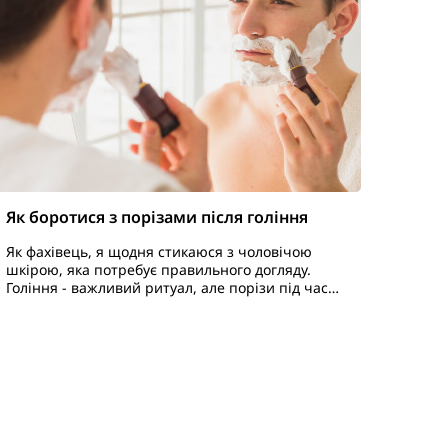
Як боротися з порізами після гоління
Як фахівець, я щодня стикаюся з чоловічою
шкірою, яка потребує правильного догляду.
Гоління - важливий ритуал, але порізи під час
гоління часто псують цей процес. Далі я
поділюся з вами професійними п..