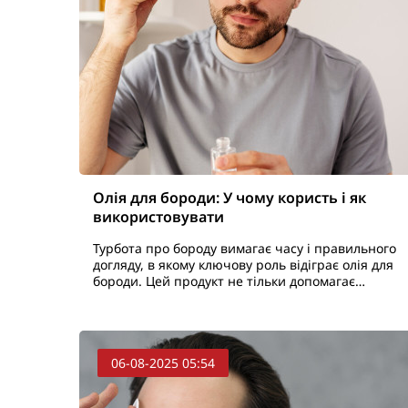
Олія для бороди: У чому користь і як
використовувати
Турбота про бороду вимагає часу і правильного
догляду, в якому ключову роль відіграє олія для
бороди. Цей продукт не тільки допомагає
підтримувати бороду в ідеальному стані, а й
піклується про шкіру о..
06-08-2025 05:54