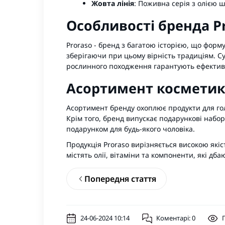
Жовта лінія
: Поживна серія з олією ш
Особливості бренда P
Proraso - бренд з багатою історією, що форм
зберігаючи при цьому вірність традиціям. С
рослинного походження гарантують ефективн
Асортимент косметик
Асортимент бренду охоплює
продукти для го
Крім того, бренд випускає подарункові набор
подарунком для будь-якого чоловіка.
Продукція Proraso вирізняється високою як
містять олії, вітаміни та компоненти, які дба
Попередня стаття
24-06-2024 10:14
Коментарі: 0