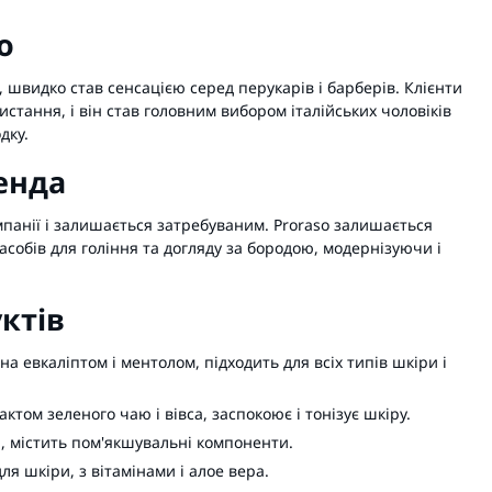
o
 швидко став сенсацією серед перукарів і барберів. Клієнти
тання, і він став головним вибором італійських чоловіків
дку.
енда
омпанії і залишається затребуваним. Proraso залишається
обів для гоління та догляду за бородою, модернізуючи і
ктів
на евкаліптом і ментолом, підходить для всіх типів шкіри і
актом зеленого чаю і вівса, заспокоює і тонізує шкіру.
я, містить пом'якшувальні компоненти.
ля шкіри, з вітамінами і алое вера.