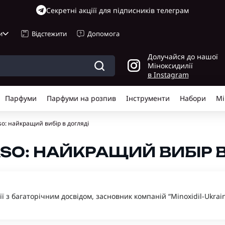
Cекретні акціїї для підписників телеграм
и
Відстежити
Допомога
Долучайся до нашої
Міноксидилії
в Instagram
Парфуми
Парфуми на розпив
Інструменти
Набори
Мі
so: найкращий вибір в догляді
O: НАЙКРАЩИЙ ВИБІР В
гії з багаторічним досвідом, засновник компаній “Minoxidil-Ukrain