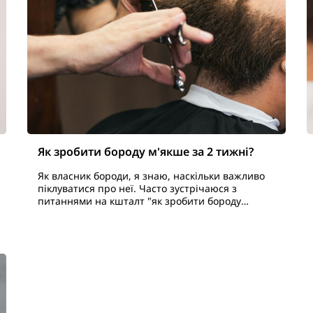
Як зробити бороду м'якше за 2 тижні?
Як власник бороди, я знаю, наскільки важливо
піклуватися про неї. Часто зустрічаюся з
питаннями на кшталт "як зробити бороду
м'якшою?" Адже жорстке і колюче волосся
викликає дискомфорт і заважає насол..