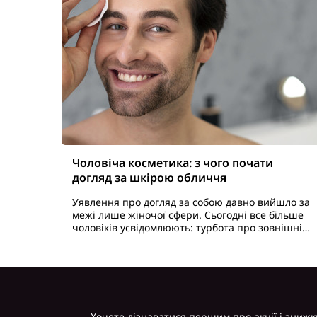
Чоловіча косметика: з чого почати
догляд за шкірою обличчя
Уявлення про догляд за собою давно вийшло за
межі лише жіночої сфери. Сьогодні все більше
чоловіків усвідомлюють: турбота про зовнішній
вигляд - це не слабкість, а прояв внутрішньої
сили, відповідальн..
Хочете дізнаватися першим про акції і знижк