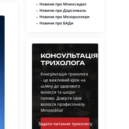
-
Новини про Міноксидил
-
Новини про Дарсонваль
-
Новини про Мезороллери
-
Новини про БАДи
КОНСУЛЬТАЦІЯ
ТРИХОЛОГА
Консультація трихолога
- це важливий крок на
шляху до здорового
волосся та шкіри
голови. Довірте своє
волосся професіоналу
Minoxidilia!
Задати питання трихологу