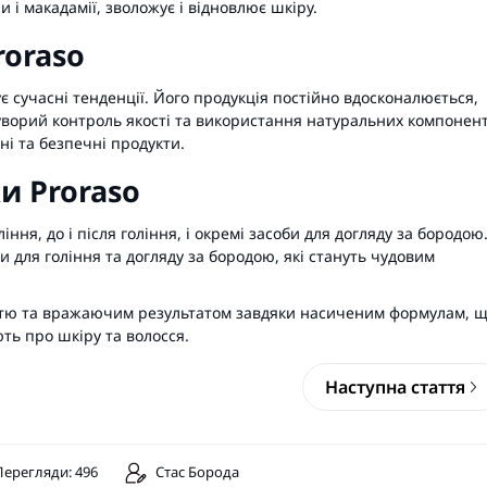
и і макадамії, зволожує і відновлює шкіру.
roraso
ує сучасні тенденції. Його продукція постійно вдосконалюється,
уворий контроль якості та використання натуральних компонент
і та безпечні продукти.
и Proraso
ління
,
до
і
після гоління
, і окремі засоби для догляду за бородою
и для гоління та догляду за бородою, які стануть чудовим
істю та вражаючим результатом завдяки насиченим формулам, 
ють про шкіру та волосся.
Наступна стаття
Перегляди: 496
Стас Борода