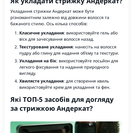
Як укладати стрижку Андеркат?
Укладання стрижки Андеркат може бути
різноманітним залежно від довжини волосся та
бажаного стилю. Ось кілька способів:
Класичне укладання
: використовуйте гель або
віск для зачесування волосся назад.
Текстуроване укладання
: нанесіть на волосся
пудру або глину для надання об'єму та текстури.
Укладання на бік
: використовуйте лосьйон для
легкого фіксування та надання природного
вигляду.
Хвилясте укладання
: для створення хвиль
використовуйте крем для укладання та фен.
Які ТОП-5 засобів для догляду
за стрижкою Андеркат?