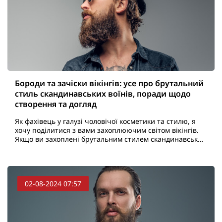
Бороди та зачіски вікінгів: усе про брутальний
стиль скандинавських воїнів, поради щодо
створення та догляд
Як фахівець у галузі чоловічої косметики та стилю, я
хочу поділитися з вами захоплюючим світом вікінгів.
Якщо ви захоплені брутальним стилем скандинавських
воїнів і прагнете створити вигляд, що підкре..
02-08-2024 07:57