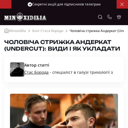
Cекретні акціїї для підписників телеграм
Minoxidilia
Блог Стаса Бороди
Чоловіча стрижка Андеркат (Underc
ЧОЛОВІЧА СТРИЖКА АНДЕРКАТ
(UNDERCUT): ВИДИ І ЯК УКЛАДАТИ
Автор статті
Стас Борода
- спеціаліст в галузі трихології з
багаторічним досвідом, засновник компаній
“Minoxidil-Ukraine”, “Minoxidilia”.