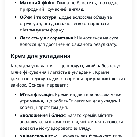
Матовий фініш
: Глина не блистить, що надає
природний і сучасний вигляд.
Об'єм і текстура
: Додає волоссям об'єму та
структури, що дозволяє легко створювати і
підтримувати форму.
Легкість у використанні
: Наноситься на сухе
волосся для досягнення бажаного результату.
Крем для укладання
Крем для укладання — це продукт, який забезпечує
м'яке фіксування і легкість в укладанні. Креми
ідеально підходять для створення природних і легких
зачісок. Основні переваги:
М'яка фіксація
: Креми надають волоссям м'яке
утримання, що робить їх легкими для укладки і
корекції протягом дня.
Зволоження і блиск
: Багато кремів містять
зволожувальні компоненти, які живлять волосся і
додають йому здорового вигляду.
Універсальність
: Підходять для будь-якого типу